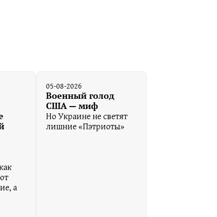
05-08-2026
Военный голод
США — миф
Но Украине не светят
е
лишние «Пэтриоты»
й
как
ют
ие, а