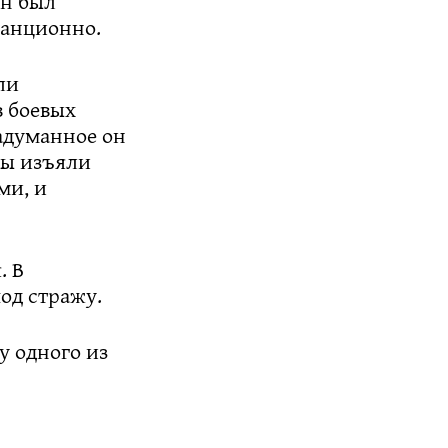
ен был
танционно.
ли
в боевых
адуманное он
ны изъяли
ми, и
. В
од стражу.
у одного из