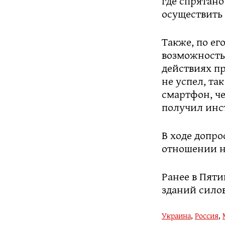
где спрятано
осуществить
Также, по ег
возможность 
действиях п
не успел, та
смартфон, че
получил инс
В ходе допро
отношении не
Ранее в Пят
зданий силов
Украина
,
Россия
,