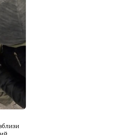
 вблизи
ний