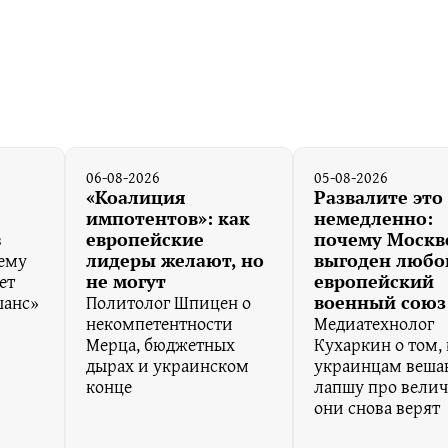
06-08-2026
05-08-2026
«Коалиция
Развалите это
импотентов»: как
немедленно:
в
европейские
почему Москв
чему
лидеры желают, но
выгоден любо
ет
не могут
европейский
шанс»
Политолог Шпицен о
военный союз
некомпетентности
Медиатехнолог
Мерца, бюджетных
Кухаркин о том, 
дырах и украинском
украинцам веша
конце
лапшу про велич
они снова верят