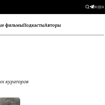
RU
|
EN
ые фильмы
Подкасты
Авторы
их кураторов