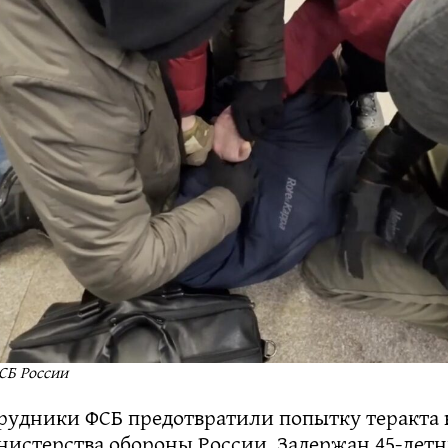
СБ России
трудники ФСБ предотвратили попытку теракта
нистерства обороны России. Задержан 45-лет