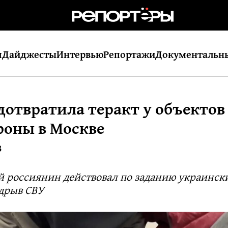
я
Дайджесты
Интервью
Репортажи
Документальн
дотвратила теракт у объектов
оны в Москве
8
 россиянин действовал по заданию украинск
одрыв СВУ