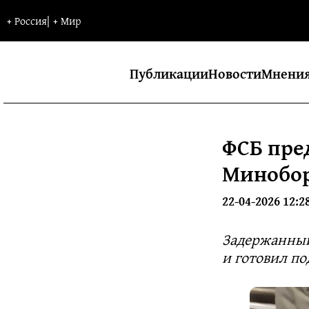
+
Россия
|
+
Мир
Публикации
Новости
Мнени
ФСБ пре
Минобор
22-04-2026 12:2
Задержанный
и готовил п