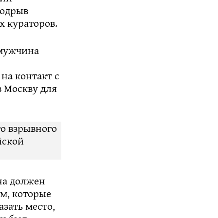
подрыв
х кураторов.
 мужчина
на контакт с
в Москву для
о взрывного
йской
на должен
ам, которые
азать место,