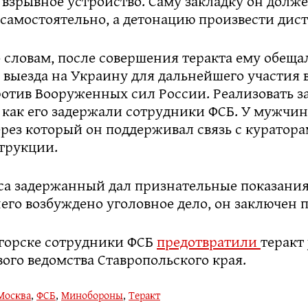
 взрывное устройство. Саму закладку он долж
 самостоятельно, а детонацию произвести дис
о словам, после совершения теракта ему обеща
выезда на Украину для дальнейшего участия 
ротив Вооруженных сил России. Реализовать з
к как его задержали сотрудники ФСБ. У мужчи
рез который он поддерживал связь с куратора
трукции.
са задержанный дал признательные показания
го возбуждено уголовное дело, он заключен п
игорске сотрудники ФСБ
предотвратили
теракт 
ого ведомства Ставропольского края.
Москва
,
ФСБ
,
Минобороны
,
Теракт