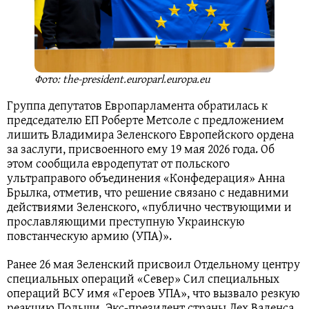
Фото: the-president.europarl.europa.eu
Группа депутатов Европарламента обратилась к
председателю ЕП Роберте Метсоле с предложением
лишить Владимира Зеленского Европейского ордена
за заслуги, присвоенного ему 19 мая 2026 года. Об
этом сообщила евродепутат от польского
ультраправого объединения «Конфедерация» Анна
Брылка, отметив, что решение связано с недавними
действиями Зеленского, «публично чествующими и
прославляющими преступную Украинскую
повстанческую армию (УПА)».
Ранее 26 мая Зеленский присвоил Отдельному центру
специальных операций «Север» Сил специальных
операций ВСУ имя «Героев УПА», что вызвало резкую
реакцию Польши. Экс-президент страны Лех Валенса