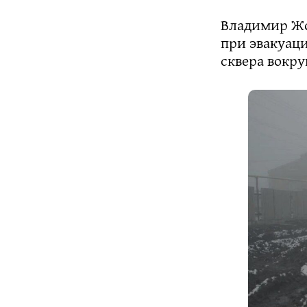
Владимир Жог
при эвакуац
сквера вокру