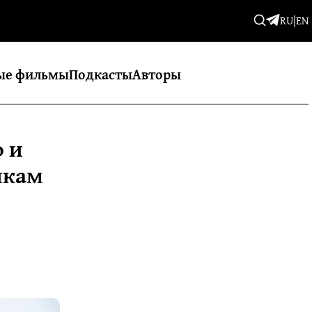
RU
|
EN
ые фильмы
Подкасты
Авторы
о и
икам