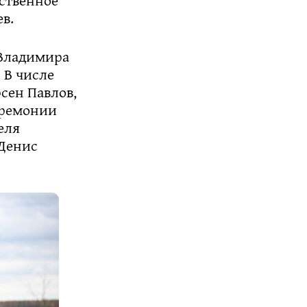
в.
 Владимира
 В числе
рсен Павлов,
еремонии
еля
 Денис