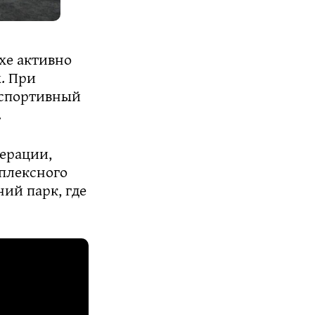
хе активно
. При
 спортивный
.
ерации,
плексного
ий парк, где