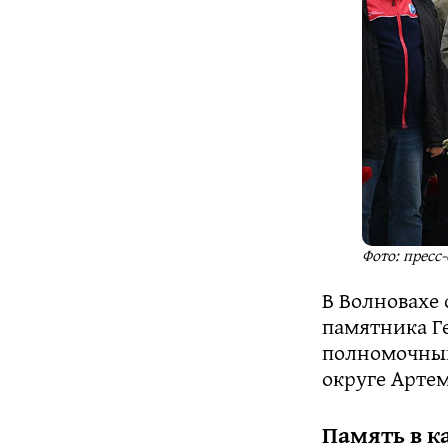
Фото: пресс
В Волновахе 
памятника Г
полномочный
округе Артем
Память в к