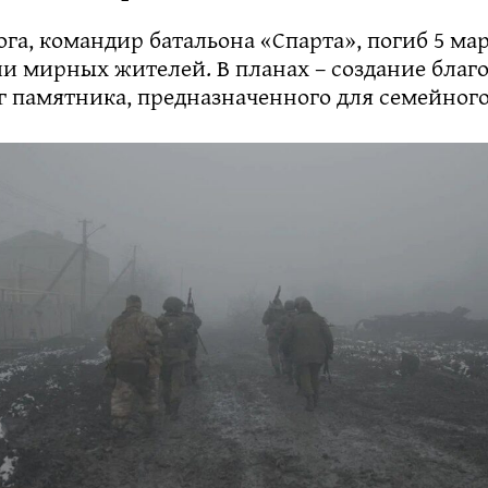
а, командир батальона «Спарта», погиб 5 мар
ии мирных жителей. В планах – создание благ
г памятника, предназначенного для семейног