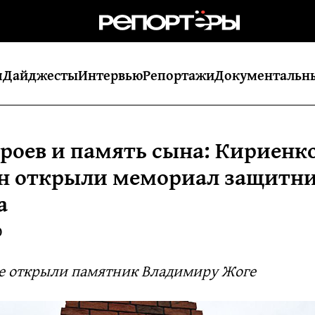
я
Дайджесты
Интервью
Репортажи
Документальн
ероев и память сына: Кириенк
н открыли мемориал защитн
а
0
хе открыли памятник Владимиру Жоге