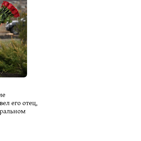
ие
ел его отец,
еральном