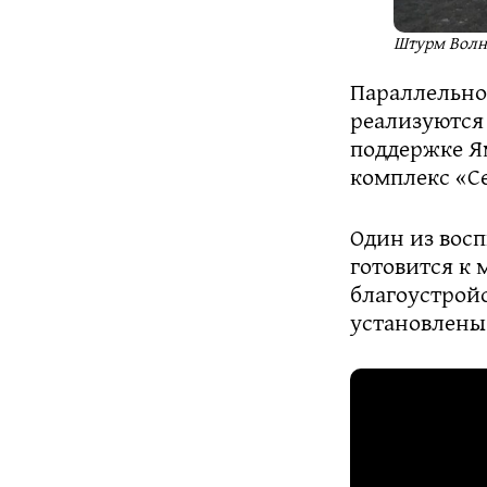
Штурм Волно
Параллельно
реализуются
поддержке Я
комплекс «Се
Один из вос
готовится к
благоустройс
установлены 