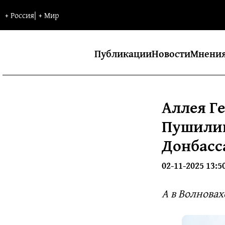
+
Россия
|
+
Мир
Публикации
Новости
Мнени
Аллея Г
Пушили
Донбасс
02-11-2025 13:5
А в Волнова