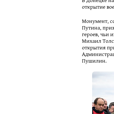
открытие во
Монумент, с
Путина, приз
героев, чьи 
Михаил Толст
открытия пр
Администрац
Пушилин.