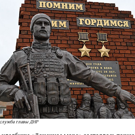
-служба главы ДНР
а кладбище «Донецкое море» состоялось торже