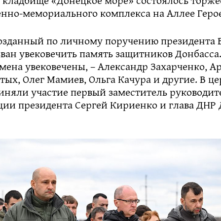
енно-мемориального комплекса на Аллее Герое
озданный по личному поручению президента
ван увековечить память защитников Донбасса.
имена увековечены, – Александр Захарченко, А
ых, Олег Мамиев, Ольга Качура и другие. В ц
иняли участие первый заместитель руководит
ии президента Сергей Кириенко и глава ДНР