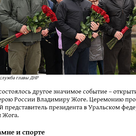
-служба главы ДНР
состоялось другое значимое событие – открыт
ерою России Владимиру Жоге. Церемонию пров
 представитель президента в Уральском фед
 Жога.
амне и спорте