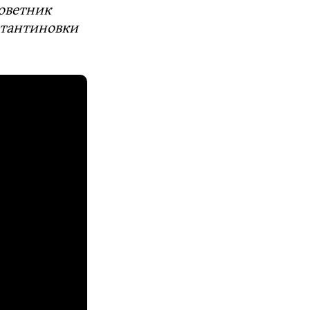
оветник
стантиновки