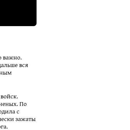
 важно.
дальше вся
зным
 войск.
неных. По
одила с
чески зажаты
га.