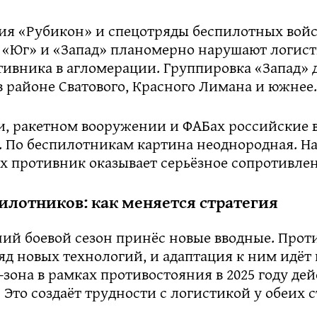
ия «Рубикон» и спецотряды беспилотных вой
 «Юг» и «Запад» планомерно нарушают логис
тивника в агломерации. Группировка «Запад» 
 районе Сватового, Красного Лимана и южнее.
и, ракетном вооружении и ФАБах российские 
 По беспилотникам картина неоднородная. Н
х противник оказывает серьёзное сопротивлен
илотников: как меняется стратегия
ний боевой сезон принёс новые вводные. Прот
яд новых технологий, и адаптация к ним идёт
-зона в рамках противостояния в 2025 году де
 Это создаёт трудности с логистикой у обеих с