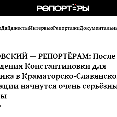
я
Дайджесты
Интервью
Репортажи
Документальн
ВСКИЙ — РЕПОРТЁРАМ: После
дения Константиновки для
ика в Краматорско-Славянск
ации начнутся очень серьёзн
мы
0