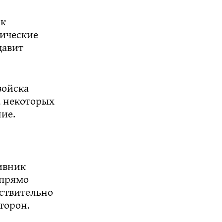
ск
тические
давит
войска
а некоторых
ие.
ивник
 прямо
йствительно
торон.