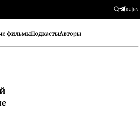
RU
|
EN
ые фильмы
Подкасты
Авторы
ой
ые