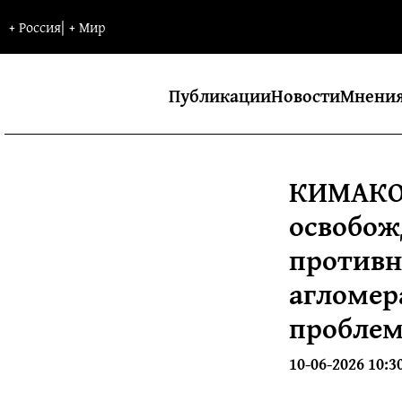
+
Россия
|
+
Мир
Публикации
Новости
Мнени
КИМАКО
освобож
противн
агломер
пробле
10-06-2026 10:3