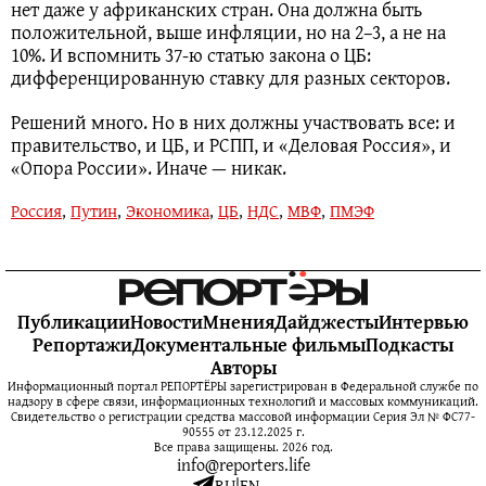
нет даже у африканских стран. Она должна быть
положительной, выше инфляции, но на 2–3, а не на
10%. И вспомнить 37-ю статью закона о ЦБ:
дифференцированную ставку для разных секторов.
Решений много. Но в них должны участвовать все: и
правительство, и ЦБ, и РСПП, и «Деловая Россия», и
«Опора России». Иначе — никак.
Россия
,
Путин
,
Экономика
,
ЦБ
,
НДС
,
МВФ
,
ПМЭФ
Публикации
Новости
Мнения
Дайджесты
Интервью
Репортажи
Документальные фильмы
Подкасты
Авторы
Информационный портал РЕПОРТЁРЫ зарегистрирован в Федеральной службе по
надзору в сфере связи, информационных технологий и массовых коммуникаций.
Свидетельство о регистрации средства массовой информации Серия Эл № ФС77-
90555 от 23.12.2025 г.
Все права защищены. 2026 год.
info@reporters.life
RU
|
EN