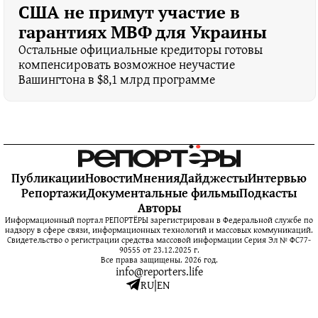
США не примут участие в
гарантиях МВФ для Украины
Остальные официальные кредиторы готовы
компенсировать возможное неучастие
Вашингтона в $8,1 млрд программе
Публикации
Новости
Мнения
Дайджесты
Интервью
Репортажи
Документальные фильмы
Подкасты
Авторы
Информационный портал РЕПОРТЁРЫ зарегистрирован в Федеральной службе по
надзору в сфере связи, информационных технологий и массовых коммуникаций.
Свидетельство о регистрации средства массовой информации Серия Эл № ФС77-
90555 от 23.12.2025 г.
Все права защищены. 2026 год.
info@reporters.life
RU
|
EN