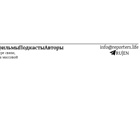
фильмы
Подкасты
Авторы
info@reporters.life
RU
|
EN
ре связи,
а массовой