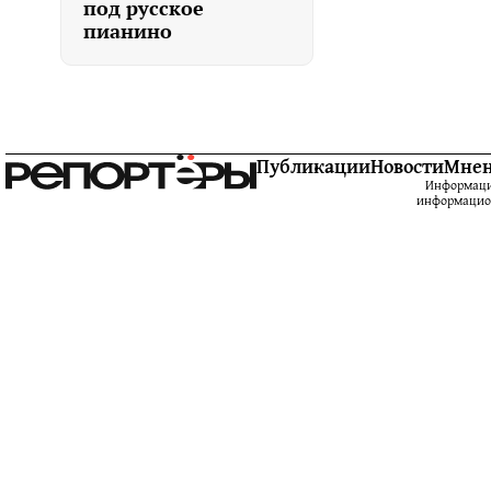
под русское
пианино
Публикации
Новости
Мне
Информацио
информацион