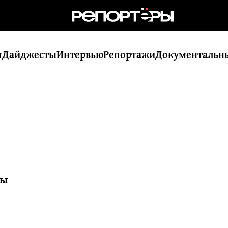
я
Дайджесты
Интервью
Репортажи
Документальн
лы