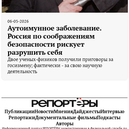
06-05-2026
Аутоимунное заболевание.
Россия по соображениям
безопасности рискует
разрушить себя
Двое ученых-физиков получили приговоры за
госизмену; фактически - за свою научную
деятельность
Публикации
Новости
Мнения
Дайджесты
Интервью
Репортажи
Документальные фильмы
Подкасты
Авторы
Информационный портал РЕПОРТЁРЫ зарегистрирован в Федеральной службе по