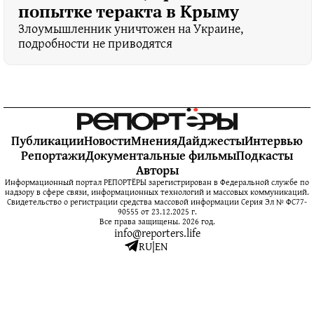
попытке теракта в Крыму
Злоумышленник уничтожен на Украине,
подробности не приводятся
Публикации
Новости
Мнения
Дайджесты
Интервью
Репортажи
Документальные фильмы
Подкасты
Авторы
Информационный портал РЕПОРТЁРЫ зарегистрирован в Федеральной службе по
надзору в сфере связи, информационных технологий и массовых коммуникаций.
Свидетельство о регистрации средства массовой информации Серия Эл № ФС77-
90555 от 23.12.2025 г.
Все права защищены. 2026 год.
info@reporters.life
RU
|
EN