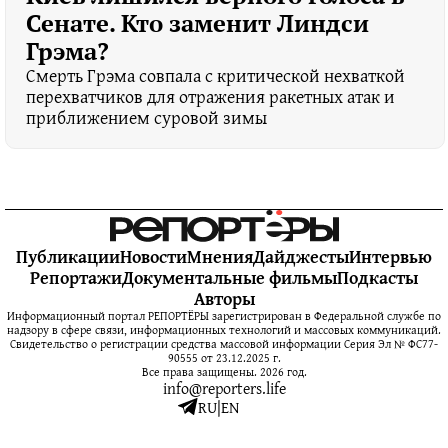
Сенате. Кто заменит Линдси
Грэма?
Смерть Грэма совпала с критической нехваткой
перехватчиков для отражения ракетных атак и
приближением суровой зимы
Публикации
Новости
Мнения
Дайджесты
Интервью
Репортажи
Документальные фильмы
Подкасты
Авторы
Информационный портал РЕПОРТЁРЫ зарегистрирован в Федеральной службе по
надзору в сфере связи, информационных технологий и массовых коммуникаций.
Свидетельство о регистрации средства массовой информации Серия Эл № ФС77-
90555 от 23.12.2025 г.
Все права защищены. 2026 год.
info@reporters.life
RU
|
EN