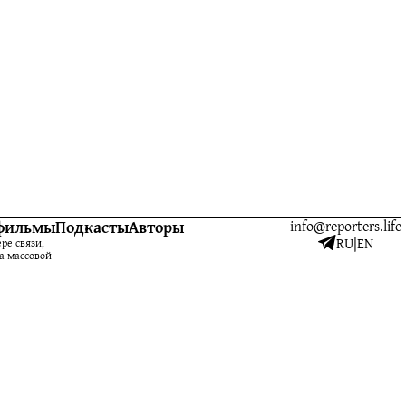
фильмы
Подкасты
Авторы
info@reporters.life
RU
|
EN
ре связи,
а массовой