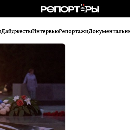
я
Дайджесты
Интервью
Репортажи
Документальн