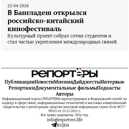
22-04-2026
В Бангладеш открылся
российско-китайский
кинофестиваль
Культурный проект собрал сотни студентов и
стал частью укрепления международных связей
Публикации
Новости
Мнения
Дайджесты
Интервью
Репортажи
Документальные фильмы
Подкасты
Авторы
Информационный портал РЕПОРТЁРЫ зарегистрирован в Федеральной службе по
надзору в сфере связи, информационных технологий и массовых коммуникаций.
Свидетельство о регистрации средства массовой информации Серия Эл № ФС77-
90555 от 23.12.2025 г.
Все права защищены. 2026 год.
info@reporters.life
RU
|
EN