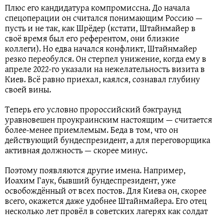
Плюс его кандидатура компромиссна. До начала
спецоперации он считался понимающим Россию —
пусть и не так, как Шрёдер (кстати, Штайнмайер в
своё время был его референтом, они близкие
коллеги). Но едва начался конфликт, Штайнмайер
резко переобулся. Он стерпел унижение, когда ему в
апреле 2022-го указали на нежелательность визита в
Киев. Всё равно приехал, каялся, сознавал глубину
своей вины.
Теперь его условно пророссийский бэкграунд
уравновешен проукраинским настоящим — считается
более-менее приемлемым. Беда в том, что он
действующий бундеспрезидент, а для переговорщика
активная должность — скорее минус.
Поэтому появляются другие имена. Например,
Иоахим Гаук, бывший бундеспрезидент, уже
освобождённый от всех постов. Для Киева он, скорее
всего, окажется даже удобнее Штайнмайера. Его отец
несколько лет провёл в советских лагерях как солдат