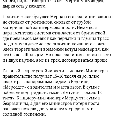
много, но, как говорится в бессмертном «Взводе»,
дырка есть у каждого.
Политическое будущее Мерца и его коалиции зависит
не столько от рейтингов, сколько от грубой
материальной заинтересованности. Немецкая
парламентская система отличается от британской,
где премьеров меняют как перчатки и где Лиз Трасс
не дотянула даже до срока жизни кочанного салата.
Здесь теоретически возможен вотум недоверия, как
это было с Шольцем. Но пока коалиция состоит всего
из двух партий, а не из трёх, договариваться проще.
Главный секрет устойчивости — деньги. Министр в
правительстве получает 15–16 тысяч евро, плюс
квартира с панорамным видом в Берлине,
«Мерседес» с водителем и масса льгот. В сумме
набегает под тридцать тысяч. Депутат — около 12
тысяч. Канцлеру-миллионеру Мерцу эта сумма
безразлична, а для его министров потеря поста
означает потерю доступа к этим средствам и
солидной госпенсии.