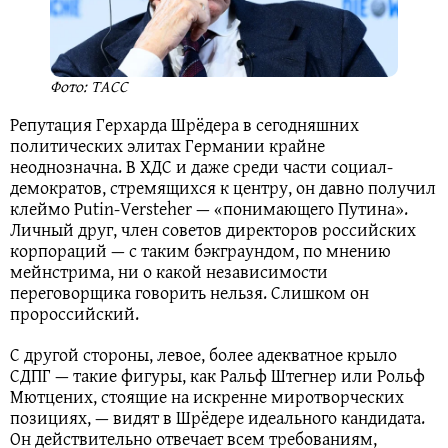
Фото: ТАСС
Репутация Герхарда Шрёдера в сегодняшних
политических элитах Германии крайне
неоднозначна. В ХДС и даже среди части социал-
демократов, стремящихся к центру, он давно получил
клеймо Putin-Versteher — «понимающего Путина».
Личный друг, член советов директоров российских
корпораций — с таким бэкграундом, по мнению
мейнстрима, ни о какой независимости
переговорщика говорить нельзя. Слишком он
пророссийский.
С другой стороны, левое, более адекватное крыло
СДПГ — такие фигуры, как Ральф Штегнер или Рольф
Мютцених, стоящие на искренне миротворческих
позициях, — видят в Шрёдере идеального кандидата.
Он действительно отвечает всем требованиям,