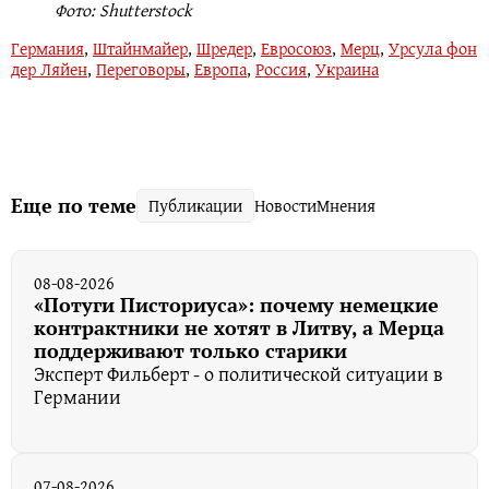
Фото: Shutterstock
Германия
,
Штайнмайер
,
Шредер
,
Евросоюз
,
Мерц
,
Урсула фон
дер Ляйен
,
Переговоры
,
Европа
,
Россия
,
Украина
Еще по теме
Публикации
Новости
Мнения
08-08-2026
«Потуги Писториуса»: почему немецкие
контрактники не хотят в Литву, а Мерца
поддерживают только старики
Эксперт Фильберт - о политической ситуации в
Германии
07-08-2026