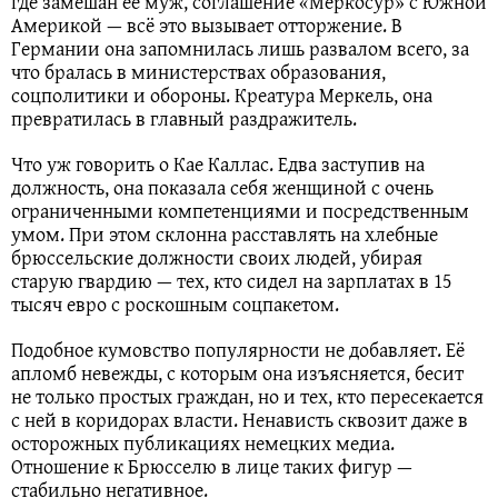
где замешан её муж, соглашение «Меркосур» с Южной
Америкой — всё это вызывает отторжение. В
Германии она запомнилась лишь развалом всего, за
что бралась в министерствах образования,
соцполитики и обороны. Креатура Меркель, она
превратилась в главный раздражитель.
Что уж говорить о Кае Каллас. Едва заступив на
должность, она показала себя женщиной с очень
ограниченными компетенциями и посредственным
умом. При этом склонна расставлять на хлебные
брюссельские должности своих людей, убирая
старую гвардию — тех, кто сидел на зарплатах в 15
тысяч евро с роскошным соцпакетом.
Подобное кумовство популярности не добавляет. Её
апломб невежды, с которым она изъясняется, бесит
не только простых граждан, но и тех, кто пересекается
с ней в коридорах власти. Ненависть сквозит даже в
осторожных публикациях немецких медиа.
Отношение к Брюсселю в лице таких фигур —
стабильно негативное.