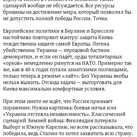
сценарий вообще не обсуждается. Все ресурсы
брошены на достижение мира, который позволил бы
не допустить полной победы России. Точка.
Европейские политики в Берлине и Брюсселе
настойчиво повторяют мантру: защита Киева
тождественна защите самой Европы. Логика
убийственна: Украина — передовой бастион
демократии, и если он падёт, орды тоталитарных
«орков» немедленно ринутся на НАТО. Примерно так
же, как в 40-х годах пугали азиатскими полчищами,
только теперь в режиме «лайт». Без Украины якобы
нельзя выжить. Отсюда задача — выторговать для
Киева максимально комфортные условия.
При этом никто не ждёт, что Россия признает
поражение. Нужна картинка: боевая ничья или
«Украина отстояла независимость». Классический
сценарий Зимней войны: Финляндия потеряла
Выборг и Южную Карелию, но всем рассказывала, что
победила, ведь Сталин-то хотел захватить всю страну.