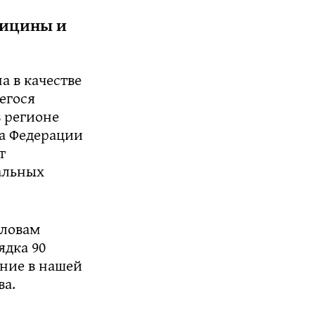
дицины и
а в качестве
егося
в регионе
та Федерации
т
альных
словам
ядка 90
ние в нашей
ва.