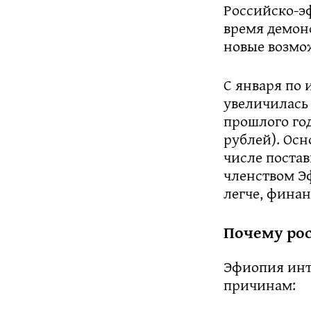
Российско-э
время демон
новые возмож
С января по 
увеличилась 
прошлого год
рублей). Осн
числе постав
членством Э
легче, финан
Почему ро
Эфиопия инт
причинам: