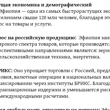
ущая экономика и демографический
Эфиопия — одна из самых быстрорастущих э
елением свыше 120 млн человек, благодаря эт
с на товары и услуги.
рос на российскую продукцию:
Эфиопия заи
рокого спектра товаров, которые производятся
рспективными направлениями являются: зерн
ельскохозяйственная техника, энергетика.
РИКС:
Оно упрощает торговлю с Россией, пред
ловия, валютные операции в национальных ва
нансированию через институты БРИКС. Благод
ранзакционные издержки и уменьшаются рис
 международными расчетами.
ая стабильность относительно региона:
Эфи