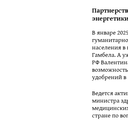
Партнерст
энергетик
В январе 202
гуманитарно
населения в 
Гамбела. А у
РФ Валентина
возможность
удобрений в
Ведется акти
министра зд
медицинских
стране по во