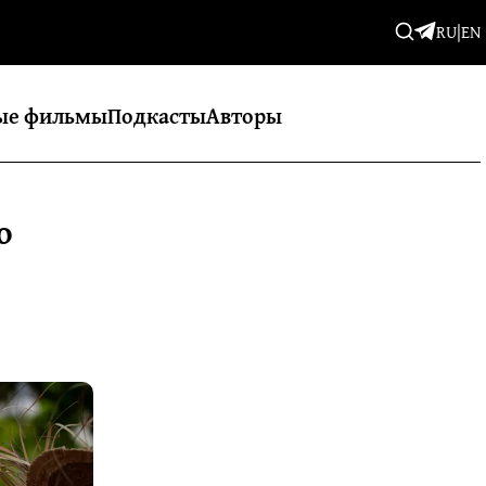
RU
|
EN
ые фильмы
Подкасты
Авторы
ю