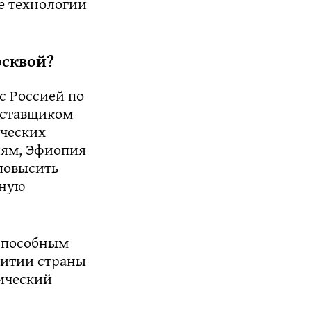
е технологии
осквой?
с Россией по
оставщиком
ических
иям, Эфиопия
повысить
нную
 способным
витии страны
ический