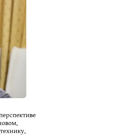
 перспективе
новом,
 технику,