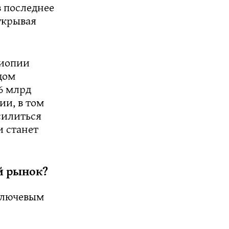
 последнее
ткрывая
фиопии
дом
36 млрд
ии, в том
силиться
и станет
й рынок?
ключевым