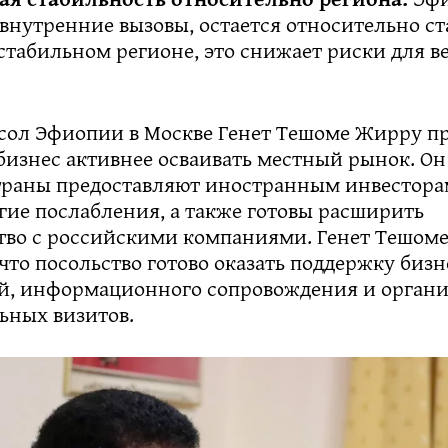
 внутренние вызовы, остается относительно с
стабильном регионе, это снижает риски для в
посол Эфиопии в Москве Генет Тешоме Жирру п
бизнес активнее осваивать местный рынок. О
страны предоставляют иностранным инвестора
гие послабления, а также готовы расширить
тво с российскими компаниями. Генет Тешом
что посольство готово оказать поддержку бизн
й, информационного сопровождения и орган
ьных визитов.