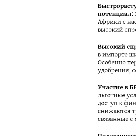
Быстрораст
потенциал:
Африки с нас
высокий спро
Высокий сп
в импорте ши
Особенно пе
удобрения, с
Участие в Б
льготные ус
доступ к фи
снижаются т
связанные с
Политическ