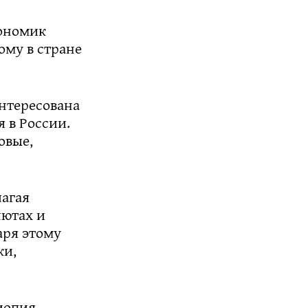
кономик
ому в стране
нтересована
 в России.
овые,
лагая
лютах и
аря этому
ки,
опия,