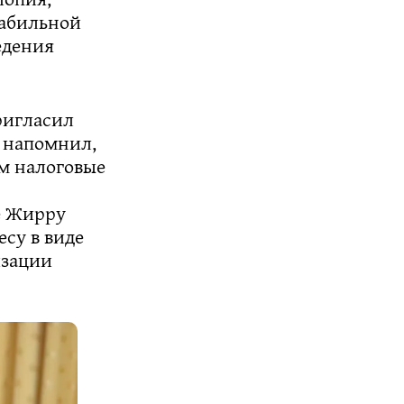
табильной
едения
ригласил
н напомнил,
м налоговые
е Жирру
есу в виде
изации