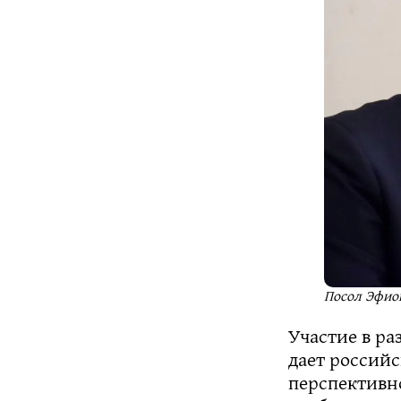
Посол Эфиоп
Участие в р
дает россий
перспективно