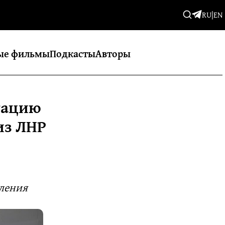
RU
|
EN
ые фильмы
Подкасты
Авторы
тацию
из ЛНР
ления