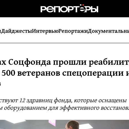
я
Дайджесты
Интервью
Репортажи
Документальн
ах Соцфонда прошли реабили
 500 ветеранов спецоперации 
8
ствуют 12 здравниц фонда, которые оснащены
 оборудованием для эффективного восстанов