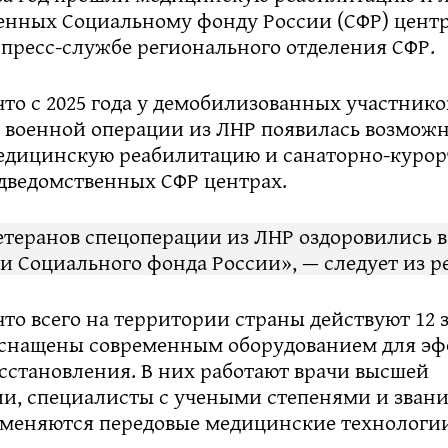
енных Социальному фонду России (СФР) центр
 пресс-службе регионального отделения СФР.
что с 2025 года у демобилизованных участнико
 военной операции из ЛНР появилась возможн
едицинскую реабилитацию и санаторно-курор
одведомственных СФР центрах.
етеранов спецоперации из ЛНР оздоровились в
 Социального фонда России», — следует из р
что всего на территории страны действуют 12 
оснащены современным оборудованием для э
сстановления. В них работают врачи высшей
и, специалисты с учеными степенями и зван
меняются передовые медицинские технологии