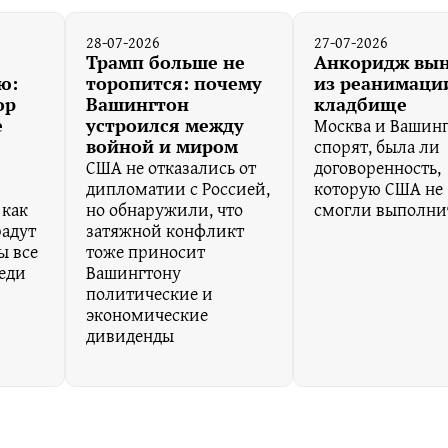
28-07-2026
27-07-2026
Трамп больше не
Анкоридж вы
ю:
торопится: почему
из реанимации
ор
Вашингтон
кладбище
Москва и Вашин
е
устроился между
спорят, была ли
войной и миром
США не отказались от
договоренность,
дипломатии с Россией,
которую США не
 как
но обнаружили, что
смогли выполни
адут
затяжной конфликт
ы все
тоже приносит
реди
Вашингтону
политические и
экономические
дивиденды