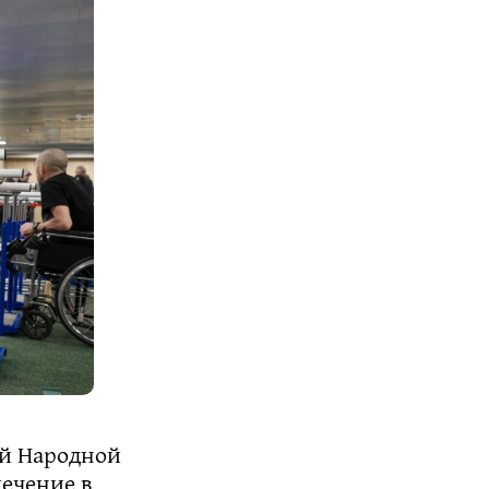
ой Народной
ечение в