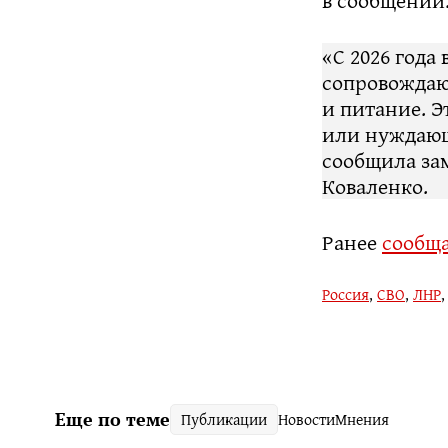
в сообщении
«С 2026 года
сопровождаю
и питание. Э
или нуждающ
сообщила за
Коваленко.
Ранее
сообщ
Россия
,
СВО
,
ЛНР
Еще по теме
Публикации
Новости
Мнения