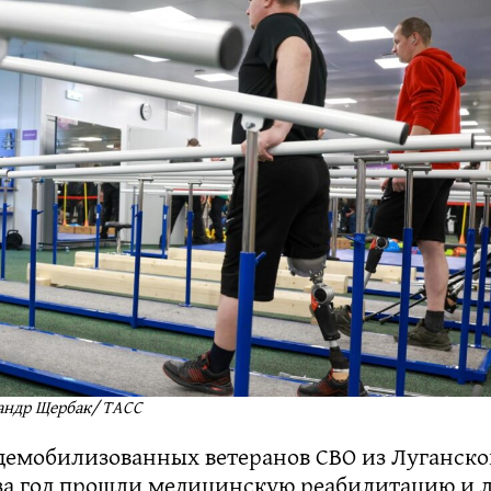
андр Щербак/ ТАСС
 демобилизованных ветеранов СВО из Луганск
за год прошли медицинскую реабилитацию и л