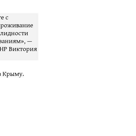
е с
проживание
алидности
заниям», —
ЛНР Виктория
в Крыму.