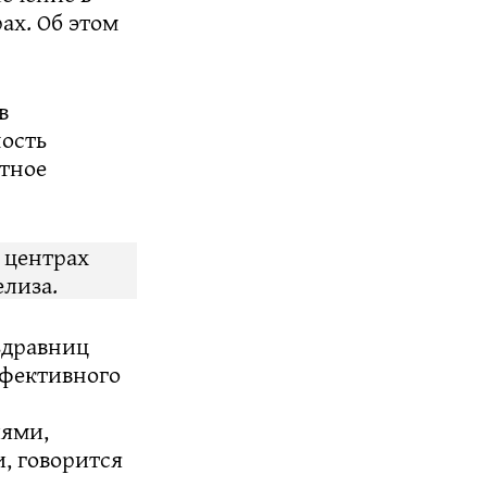
ах. Об этом
в
ость
тное
 центрах
елиза.
здравниц
ффективного
иями,
, говорится