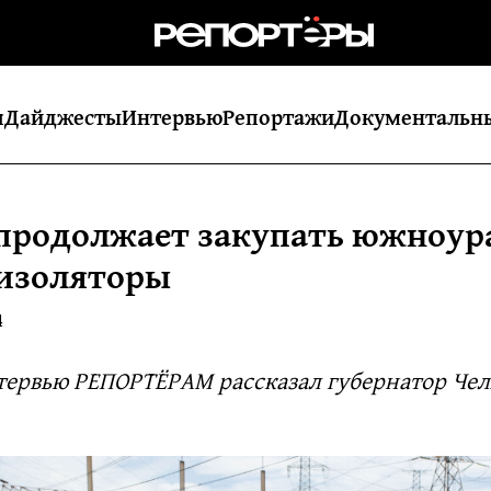
я
Дайджесты
Интервью
Репортажи
Документальн
продолжает закупать южноур
изоляторы
4
нтервью РЕПОРТЁРАМ рассказал губернатор Че