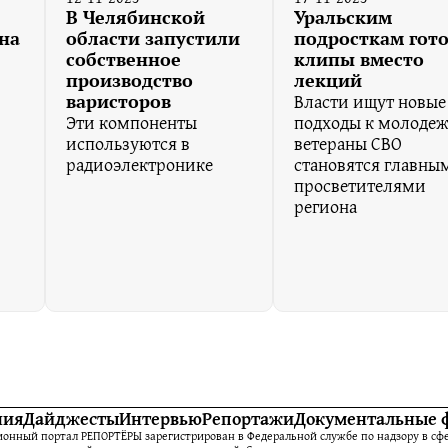
В Челябинской
Уральским
 на
области запустили
подросткам гот
собственное
клипы вместо
производство
лекций
Власти ищут новые
варисторов
Эти компоненты
подходы к молодеж
используются в
ветераны СВО
радиоэлектронике
становятся главны
просветителями
региона
ния
Дайджесты
Интервью
Репортажи
Документальные 
нный портал РЕПОРТЁРЫ зарегистрирован в Федеральной службе по надзору в сфе