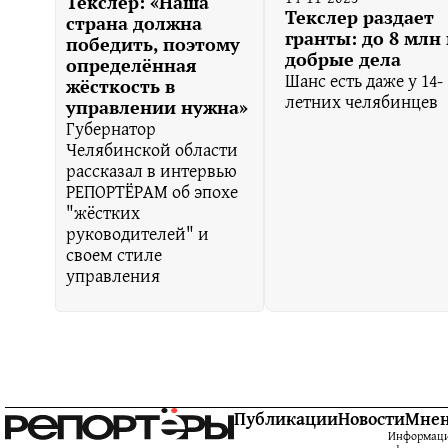
Текслер: «Наша
Текслер раздает
страна должна
гранты: до 8 млн
победить, поэтому
добрые дела
определённая
Шанс есть даже у 14-
жёсткость в
летних челябинцев
управлении нужна»
Губернатор
Челябинской области
рассказал в интервью
РЕПОРТЁРАМ об эпохе
"жёстких
руководителей" и
своем стиле
управления
Публикации
Новости
Мне
Информацио