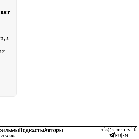
овят
и, а
ми
фильмы
Подкасты
Авторы
info@reporters.life
RU
|
EN
ре связи,