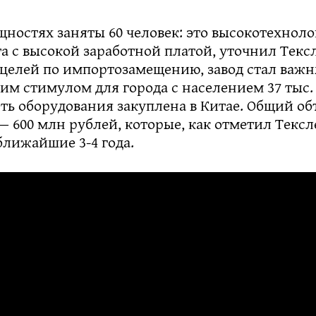
щностях заняты 60 человек: это высокотехнол
а с высокой заработной платой, уточнил Текс
целей по импортозамещению, завод стал важ
м стимулом для города с населением 37 тыс. 
ть оборудования закуплена в Китае. Общий о
 600 млн рублей, которые, как отметил Текс
ближайшие 3-4 года.