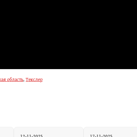
ая область
,
Текслер
12-11-2025
17-11-2025