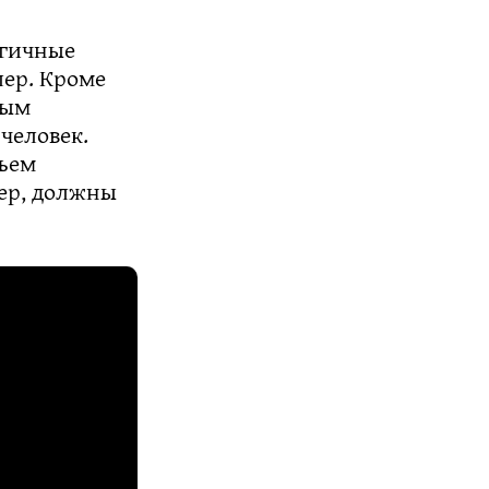
огичные
лер. Кроме
ным
человек.
бъем
лер, должны