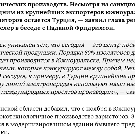
ических производств. Несмотря на санкци
одним из крупнейших экспортеров южноура
яторов остается Турция, — заявил глава ре
слер в беседе с Наданой Фридрихсон.
 уникален тем, что сегодня — это центр про
ической продукции. Порядка 80% изоляторов 
дач производится в Южноуральске. Причем н
лями, которые конкурируют между собой. Речь
И сегодня, к примеру, в Турции крупнейшие п
ву линий электропередач используют наши из
 международных проектов производим
»
, — ск
нской области добавил, что с ноября в Южноу
окотехнологичное производство варисторов. З
я в модернизированном здании бывшего пре
ки.