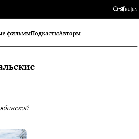
RU
|
EN
ые фильмы
Подкасты
Авторы
альские
лябинской