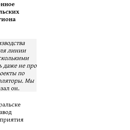
онное
льских
гиона
изводства
для линии
есколькими
 даже не про
роекты по
оляторы. Мы
азал он.
ральске
авод
дприятия