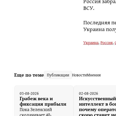
Россия забра
ВСУ.
Последняя пе
Украина полу
Украина
,
Россия
,
Еще по теме
Публикации
Новости
Мнения
03-08-2026
02-08-2026
Грабеж века и
Искусственный
фиксация прибыли
интеллект в бо
Пока Зеленский
почему операт
сколачивает 40-
скоро станет н