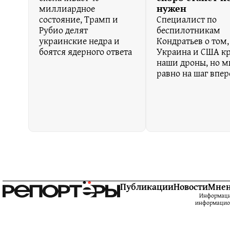
миллиардное
нужен
состояние, Трамп и
Специалист по
Рубио делят
беспилотникам
украинские недра и
Кондратьев о том,
боятся ядерного ответа
Украина и США кр
наши дроны, но м
равно на шаг впе
Публикации
Новости
Мне
Информацио
информацион