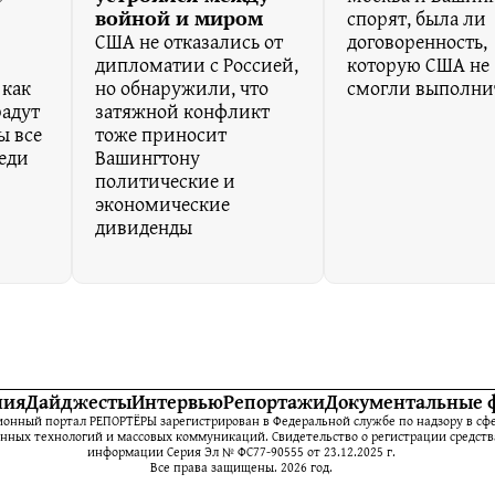
спорят, была ли
войной и миром
США не отказались от
договоренность,
дипломатии с Россией,
которую США не
 как
но обнаружили, что
смогли выполни
адут
затяжной конфликт
ы все
тоже приносит
реди
Вашингтону
политические и
экономические
дивиденды
ния
Дайджесты
Интервью
Репортажи
Документальные 
нный портал РЕПОРТЁРЫ зарегистрирован в Федеральной службе по надзору в сфе
ных технологий и массовых коммуникаций. Свидетельство о регистрации средств
информации Серия Эл № ФС77-90555 от 23.12.2025 г.
Все права защищены. 2026 год.