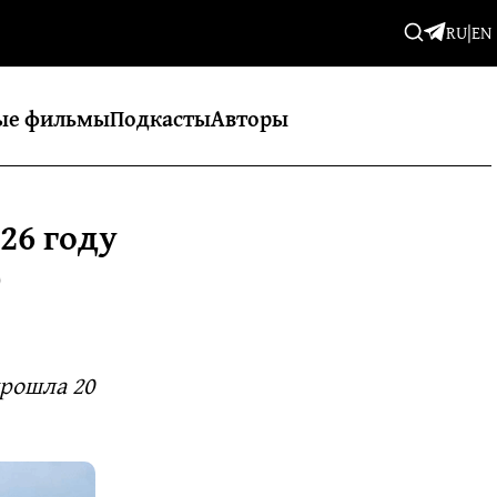
RU
|
EN
ые фильмы
Подкасты
Авторы
26 году
0
рошла 20