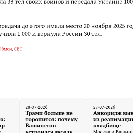
ла 38 тел своих воинов и передала Украине 100
редача до этого имела место 20 ноября 2025 го
чила 1 000 и вернула России 30 тел.
Обмен
,
СВО
28-07-2026
27-07-2026
Трамп больше не
Анкоридж вы
ю:
торопится: почему
из реанимации
ор
Вашингтон
кладбище
Москва и Вашин
е
устроился между