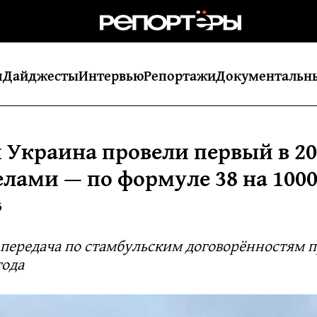
я
Дайджесты
Интервью
Репортажи
Документальн
и Украина провели первый в 20
елами — по формуле 38 на 100
5
передача по стамбульским договорённостям п
года