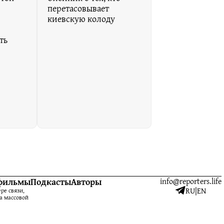
перетасовывает
киевскую колоду
ть
фильмы
Подкасты
Авторы
info@reporters.life
RU
|
EN
ре связи,
а массовой