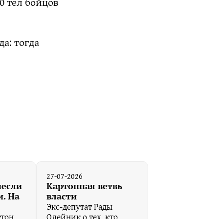
0 тел бойцов
да: тогда
27-07-2026
несли
Картонная ветвь
. На
власти
Экс-депутат Рады
гтон
Олейник о тех, кто