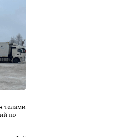
н телами
ий по