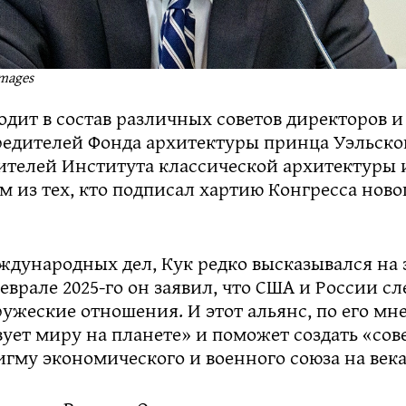
Images
одит в состав различных советов директоров и
редителей Фонда архитектуры принца Уэльско
ителей Института классической архитектуры и
м из тех, кто подписал хартию Конгресса ново
ждународных дел, Кук редко высказывался на 
феврале 2025-го он заявил, что США и России сл
ужеские отношения. И этот альянс, по его мн
вует миру на планете» и поможет создать «со
гму экономического и военного союза на века