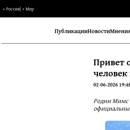
+
Россия
|
+
Мир
Публикации
Новости
Мнени
Привет 
человек
02-06-2026 19:4
Родни Мимс 
официальным