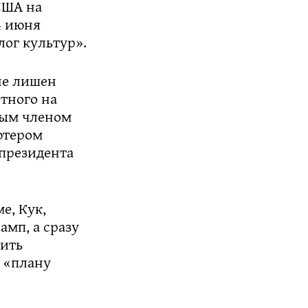
США на
4 июня
лог культур».
не лишен
стного на
ным членом
ютером
президента
е, Кук,
амп, а сразу
оить
 «плану