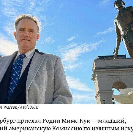
el Warren/AP/ТАСС
ербург приехал Родни Мимс Кук — младший,
ий американскую Комиссию по изящным иску