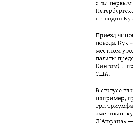
стал первым
Петербургск
господин Кук
Приезд чино
повода. Кук 
местном уро
палаты пред
Кингом) и п
США.
В статусе гл
например, пр
три триумфа
американску
Л’Анфана» —