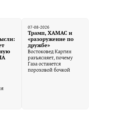
07-08-2026
Трамп, ХАМАС и
ысли:
«разоружение по
ет
дружбе»
Востоковед Каргин
ную
разъясняет, почему
ША
Газа останется
пороховой бочкой
ия