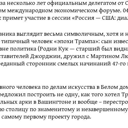
 за несколько лет официальным делегатом от 
ом международном экономическом форуме. 0
 примет участие в сессии «Россия — США: диа
вника выглядит весьма символичным, хотя и 
– типичный человек «эпохи Трампа»: сын изве
вне политика (Родни Кук — старший был вид
ставителей Джорджии, дружил с Мартином Л
реданный сторонник смелых начинаний 47-го 
авного человека по делам искусства в Белом дом
едложил построить не одну, как того хотел Тр
льных арки в Вашингтоне и вообще – перестр
ю столицу по знаменитому и незавершенному
 самому первому проекту города.