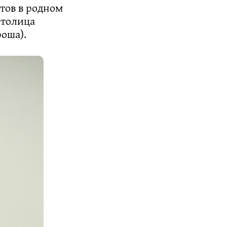
тов в родном
столица
оша).