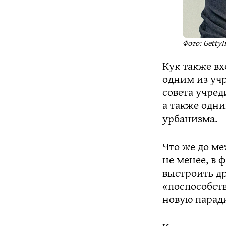
Фото: Getty
Кук также вх
одним из уч
совета учред
а также одни
урбанизма.
Что же до ме
не менее, в 
выстроить др
«поспособст
новую паради