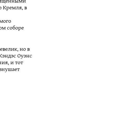
свящёнными
 Кремля, в
имого
ом соборе
евелик, но в
 Кэндэс Оуэнс
ия, и тот
 внушает