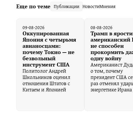
Еще по теме
Публикации
Новости
Мнения
09-08-2026
08-08-2026
Оккупированная
Трамп в ярости
Япония с четырьмя
американский
авианосцами:
не способен
почему Токио — не
прокормить да
безвольный
одну войну
Американист Дуда
инструмент США
Политолог ️Андрей
о том, почему
Школьников оценил
президент США с
отношения Штатов с
раз отменял удар
Китаем и Японией
энергетике Ирана