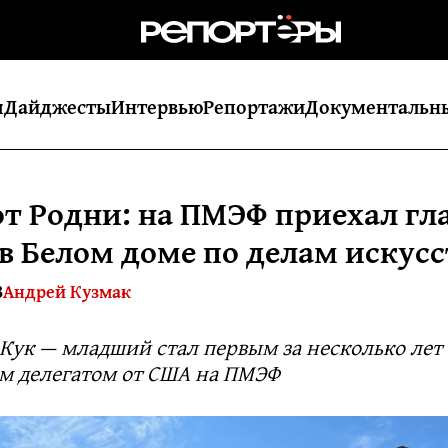
я
Дайджесты
Интервью
Репортажи
Документальн
от Родни: на ПМЭФ приехал г
 в Белом доме по делам искусс
8
Андрей Кузмак
Кук — младший стал первым за несколько лет
 делегатом от США на ПМЭФ