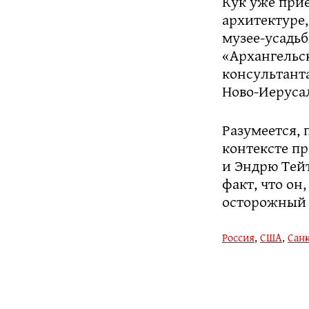
Кук уже при
архитектуре
музее-усадьб
«Архангельск
консультанта
Ново-Иеруса
Разумеется, 
контексте пр
и Эндрю Тейт
факт, что он
осторожный
Россия
,
США
,
Санк