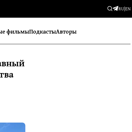
RU
|
EN
ые фильмы
Подкасты
Авторы
лавный
тва