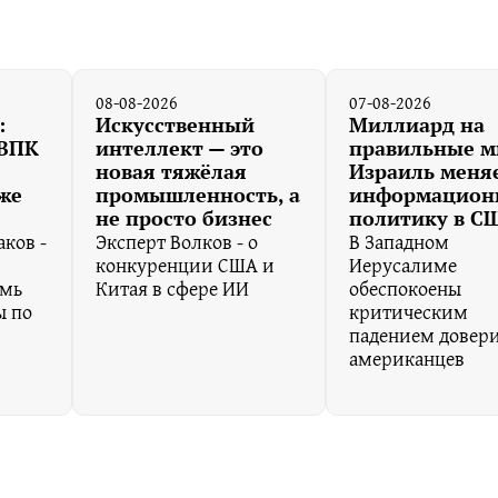
08-08-2026
07-08-2026
:
Искусственный
Миллиард на
 ВПК
интеллект — это
правильные м
новая тяжёлая
Израиль меня
же
промышленность, а
информацион
не просто бизнес
политику в С
ков -
Эксперт Волков - о
В Западном
конкуренции США и
Иерусалиме
емь
Китая в сфере ИИ
обеспокоены
ы по
критическим
падением довер
американцев