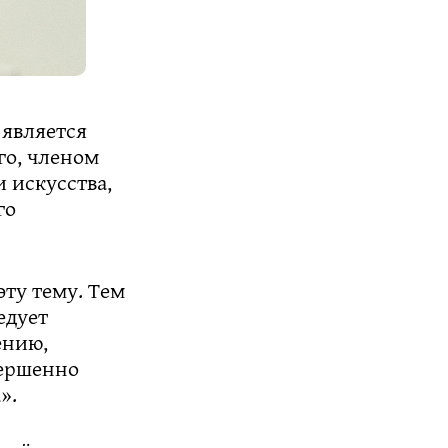
 является
го, членом
 искусства,
го
эту тему. Тем
едует
ению,
вершенно
».