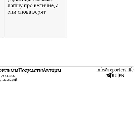
лапшу про величие, а
они снова верят
фильмы
Подкасты
Авторы
info@reporters.life
RU
|
EN
ре связи,
а массовой