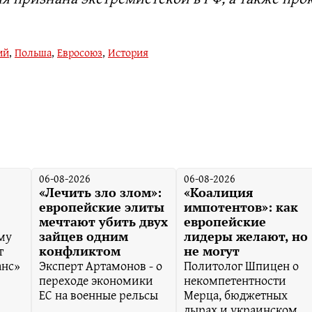
ий
,
Польша
,
Евросоюз
,
История
06-08-2026
06-08-2026
«Лечить зло злом»:
«Коалиция
европейские элиты
импотентов»: как
мечтают убить двух
европейские
му
зайцев одним
лидеры желают, но
т
конфликтом
не могут
анс»
Эксперт Артамонов - о
Политолог Шпицен о
переходе экономики
некомпетентности
ЕС на военные рельсы
Мерца, бюджетных
дырах и украинском