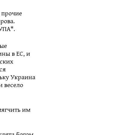
и прочие
рова.
УПА*.
ные
ны в ЕС, и
нских
ся
льку Украина
и весело
мягчить им
клята Богом