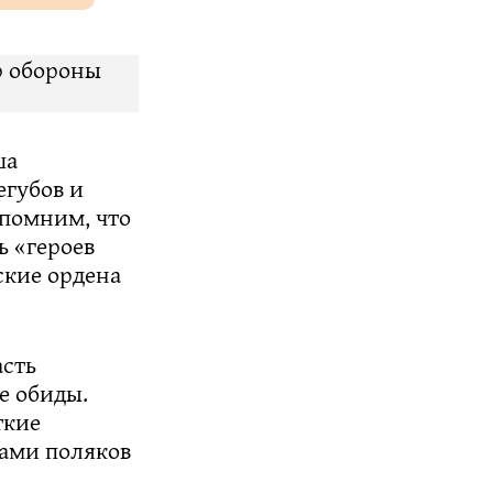
р обороны
ша
егубов и
апомним, что
ь «героев
ские ордена
асть
е обиды.
ткие
ами поляков