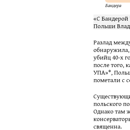
Бандера
«С Бандерой
Польши Влад
Разлад межд
обнаружила, 
убийц 40-х г
после того, 
УПА»*, Польш
пометали с с
Существующи
польского по
Однако там 
консерватор
священна.