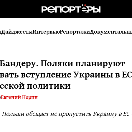
я
Дайджесты
Интервью
Репортажи
Документальн
Бандеру. Поляки планируют
вать вступление Украины в ЕС
еской политики
3
Евгений Норин
Польши обещает не пропустить Украину в ЕС 