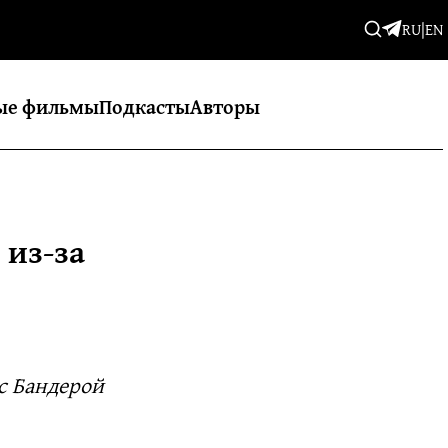
RU
|
EN
ые фильмы
Подкасты
Авторы
 из-за
с Бандерой