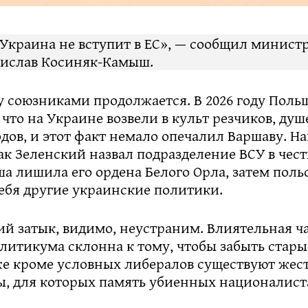
 Украина не вступит в ЕС», — сообщил минист
ислав Косиняк-Камыш.
у союзниками продолжается. В 2026 году Поль
что на Украине возвели в культ резчиков, душ
одов, и этот факт немало опечалил Варшаву. Н
как Зеленский назвал подразделение ВСУ в чест
а лишила его ордена Белого Орла, затем поль
ебя другие украинские политики.
й затык, видимо, неустраним. Влиятельная ч
литикума склонна к тому, чтобы забыть стары
же кроме условных либералов существуют жес
ы, для которых память убиенных националист