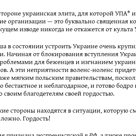
стороне украинская элита, для которой УПА* 
ие организации — это буквально священная ко
кущем изводе никогда не откажется от культа 
ша в состоянии устроить Украине очень круп
и. Начиная от блокирования вступления Украи
проблемами для беженцев и изгнанием украи
ов. А эти неприятности воленс-ноленс придет
даже мягким польским правительствам, поско
о бестактное и неблагодарное, и готово бодро 
о своим благодетелям своей гордостью.
кие стороны находятся в ситуации, которую с
сложно. Гордость!
 признана экстремистской в РФ, а также про