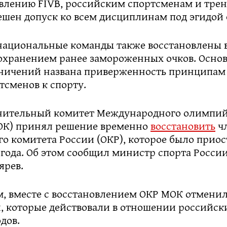
явлению FIVB, российским спортсменам и тре
решен допуск ко всем дисциплинам под эгидой
национальные команды также восстановлены 
сохранением ранее замороженных очков. Осно
ничений названа приверженность принципам
тсменов к спорту.
нительный комитет Международного олимпий
ОК) принял решение временно
восстановить
чл
о комитета России (ОКР), которое было приос
 года. Об этом сообщил министр спорта России
ярев.
м, вместе с восстановлением ОКР МОК отменил
, которые действовали в отношении российски
одов.