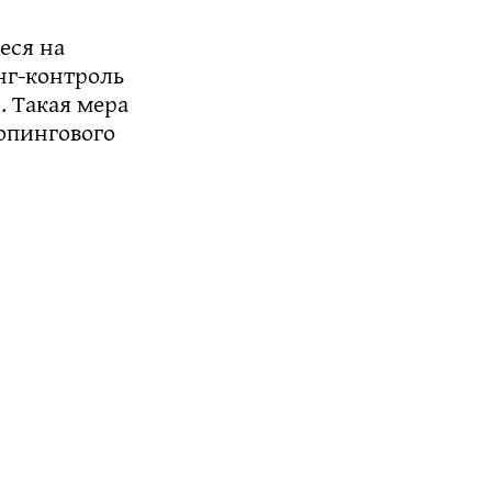
еся на
нг-контроль
. Такая мера
опингового