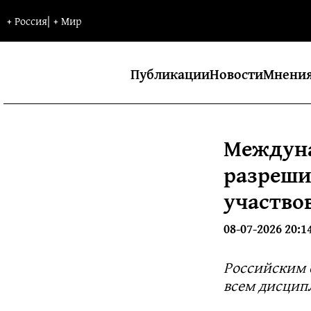
+
Россия
|
+
Мир
Публикации
Новости
Мнени
Междуна
разреши
участво
08-07-2026 20:1
Российским 
всем дисцип