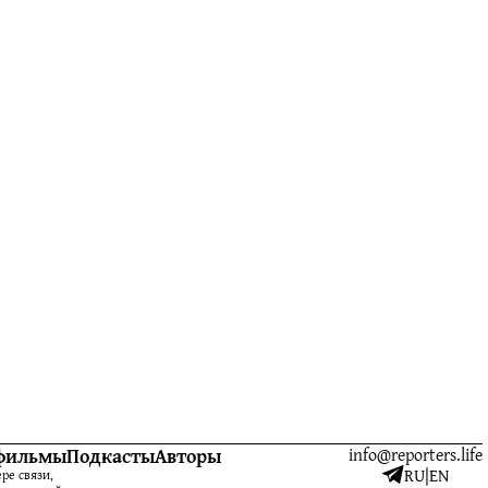
фильмы
Подкасты
Авторы
info@reporters.life
RU
|
EN
ре связи,