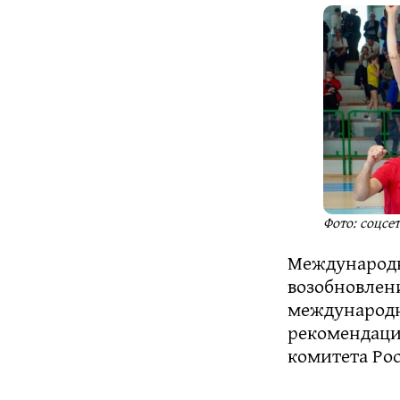
Фото: соцсе
Международн
возобновлен
международн
рекомендаци
комитета Ро