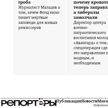
гроба
почему кроват
Журналист Мальцев о
теперь заправл
том, зачем Фонд кино
а либералы
пишет мертвые
замолчали
заповеди для живых
Директор центра
режиссеров
военно-
патриотического
воспитания моло
«Авангард» о том,
спецоперация сде
это направление 
модным, и
необходимым
Публикации
Новости
Мне
Информацио