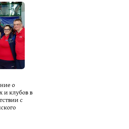
ние о
 и клубов в
тствии с
ского