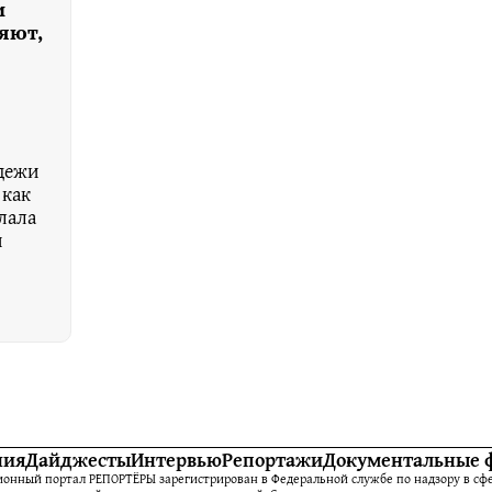
и
яют,
дежи
 как
лала
и
ния
Дайджесты
Интервью
Репортажи
Документальные 
нный портал РЕПОРТЁРЫ зарегистрирован в Федеральной службе по надзору в сфе