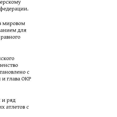
нерскому
 федерации.
в мировом
ванием для
 равного
ского
енство
тановлено с
 и глава ОКР
 и ряд
х атлетов с