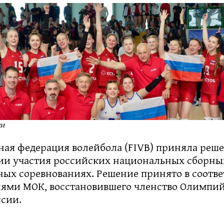
ти
ая федерация волейбола (FIVB) приняла реше
ии участия российских национальных сборных
ых соревнованиях. Решение принято в соотве
ями МОК, восстановившего членство Олимпий
ссии.