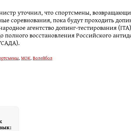
нистр уточнил, что спортсмены, возвращающи
ые соревнования, пока будут проходить допи
ародное агентство допинг-тестирования (ITA)
до полного восстановления Российского антид
УСАДА).
ортсмены
,
МОК
,
Волейбол
к
вык: