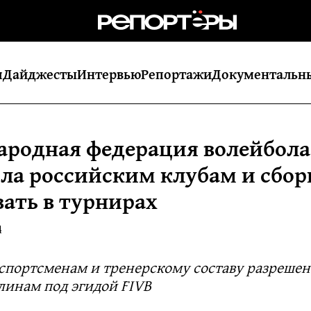
я
Дайджесты
Интервью
Репортажи
Документальн
родная федерация волейбола
ла российским клубам и сбо
вать в турнирах
4
спортсменам и тренерскому составу разрешен
линам под эгидой FIVB