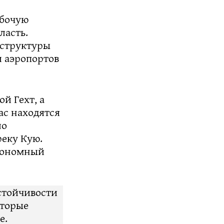
абочую
ласть.
аструктуры
и аэропортов
й Гехт, а
ас находятся
ло
реку Кую.
втономный
.
стойчивости
оторые
е.