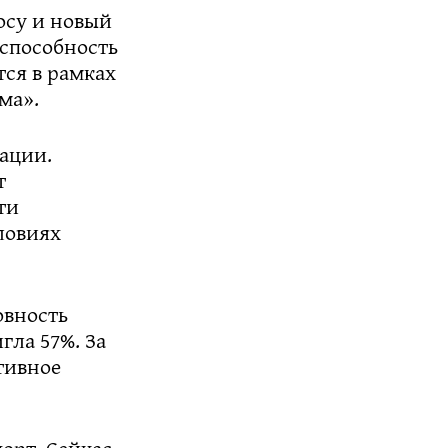
осу и новый
способность
тся в рамках
ма».
ации.
т
ти
ловиях
овность
гла 57%. За
тивное
орт. Сейчас