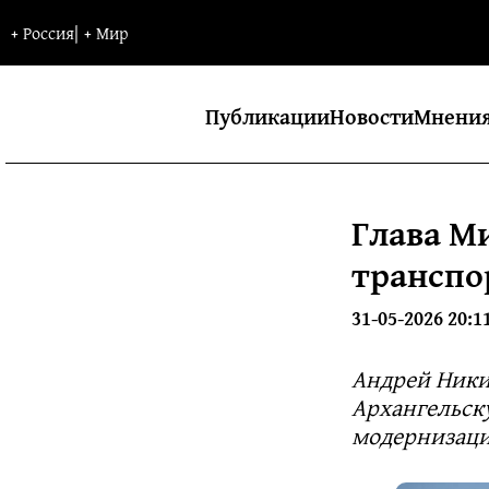
+
Россия
|
+
Мир
Публикации
Новости
Мнени
Глава М
транспо
31-05-2026 20:1
Андрей Ники
Архангельску
модернизаци