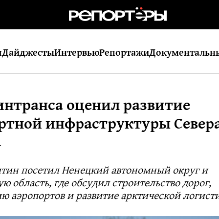
я
Дайджесты
Интервью
Репортажи
Документальн
интранса оценил развитие
ртной инфраструктуры Север
1
тин посетил Ненецкий автономный округ и
ю область, где обсудил строительство дорог,
ю аэропортов и развитие арктической логист