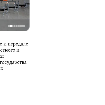
Фото: пресс-служба правительства России
ло и передало
стного и
вы
государства
ых