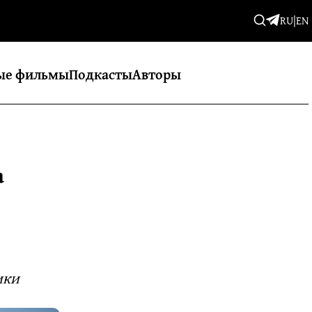
RU
|
EN
ые фильмы
Подкасты
Авторы
а
ики