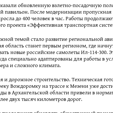
казали обновленную взлетно-посадочную пол
й павильон. После модернизации пропускная 
росла до 400 человек в час. Работы продолжаю
го проекта «Эффективная транспортная систе
ажной темой стало развитие региональной ави
я область станет первым регионом, где начну
ать новые российские самолеты Ил-114-300. Э
уда специально адаптированы для работы в ус
ера и сложного климата.
я и дорожное строительство. Техническая гот
реку Вождоромку на трассе к Мезени уже дости
оды в Архангельской области привели в норма
лее двух тысяч километров дорог.
и продолжают обновлять общественный трансп