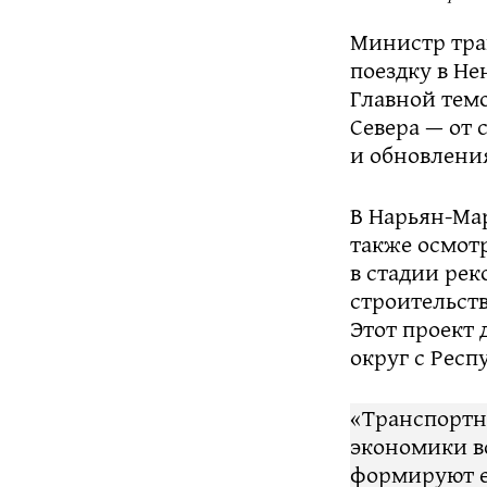
Министр тра
поездку в Не
Главной тем
Севера — от 
и обновлени
В Нарьян-Мар
также осмот
в стадии рек
строительств
Этот проект
округ с Рес
«Транспортн
экономики вс
формируют е