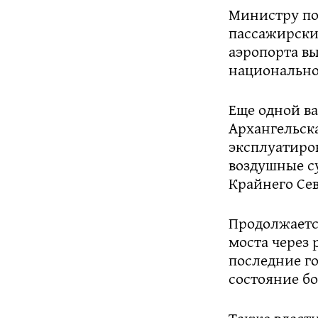
Министру по
пассажирски
аэропорта вы
национально
Еще одной в
Архангельска
эксплуатиров
воздушные с
Крайнего Сев
Продолжаетс
моста через 
последние г
состояние бо
Также власт