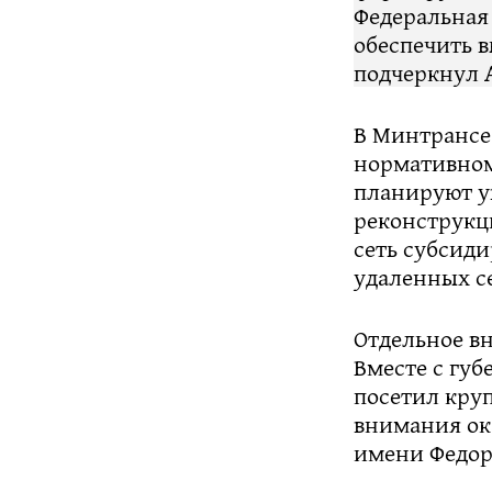
Федеральная
обеспечить 
подчеркнул 
В Минтрансе 
нормативном 
планируют ув
реконструкц
сеть субсид
удаленных с
Отдельное в
Вместе с гу
посетил кру
внимания ок
имени Федора