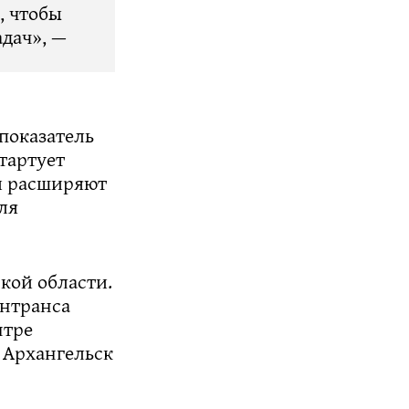
, чтобы
дач», —
 показатель
стартует
и расширяют
ля
кой области.
интранса
нтре
 Архангельск