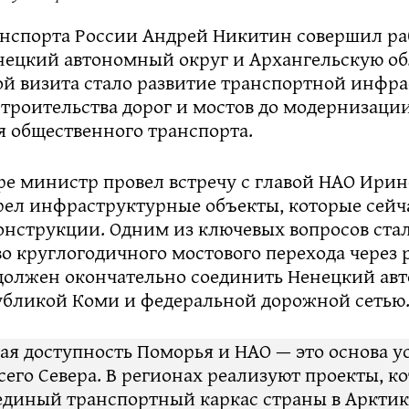
нспорта России Андрей Никитин совершил р
нецкий автономный округ и Архангельскую об
ой визита стало развитие транспортной инфр
строительства дорог и мостов до модернизаци
я общественного транспорта.
е министр провел встречу с главой НАО Ирино
рел инфраструктурные объекты, которые сейч
онструкции. Одним из ключевых вопросов ста
о круглогодичного мостового перехода через 
 должен окончательно соединить Ненецкий а
публикой Коми и федеральной дорожной сетью
ая доступность Поморья и НАО — это основа у
его Севера. В регионах реализуют проекты, к
диный транспортный каркас страны в Арктик