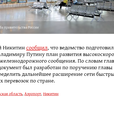
ба правительства России
й Никитин
сообщил
, что ведомство подготови
Владимиру Путину план развития высокоскоро
 железнодорожного сообщения. По словам гла
документ был разработан по поручению главы 
ределить дальнейшее расширение сети быстр
 перевозок по стране.
ская область
,
Аэропорт
,
Никитин