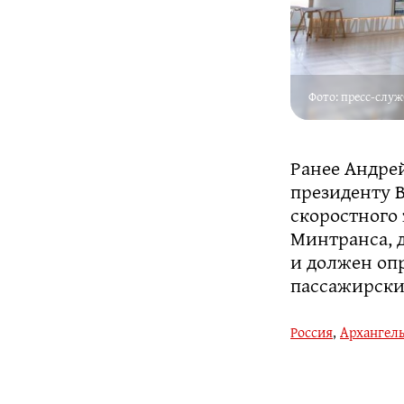
Фото: пресс-служ
Ранее Андре
президенту 
скоростного
Минтранса, 
и должен оп
пассажирских
Россия
,
Архангель