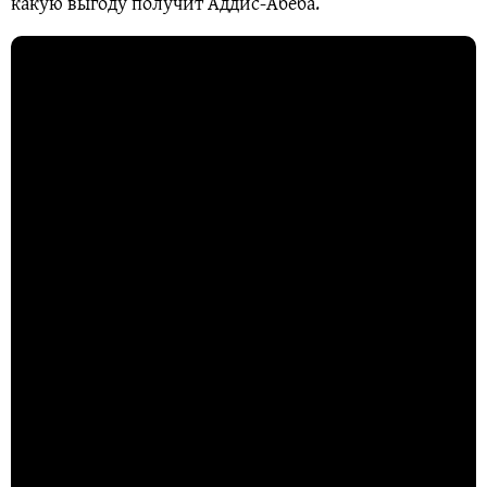
какую выгоду получит Аддис-Абеба.