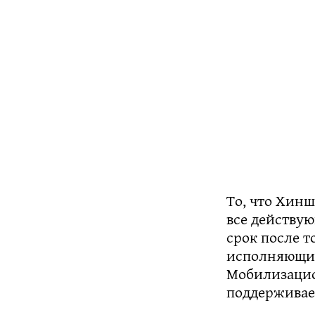
То, что Хин
все действу
срок после т
исполняющие
Мобилизацион
поддерживае