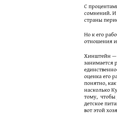
С процентами
сомнений. И 
страны перио
Но к его раб
отношения и
Хинштейн — 
занимается 
единственно
оценка его р
понятно, как
насколько Ку
тому, чтобы
детское пита
вот этой хоз