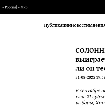
+
Россия
|
+
Мир
Публикации
Новости
Мнени
СОЛОНН
выиграе
ли он т
31-08-2025 19:5
В сентябре п
глав 21 субъ
выборы, Хин