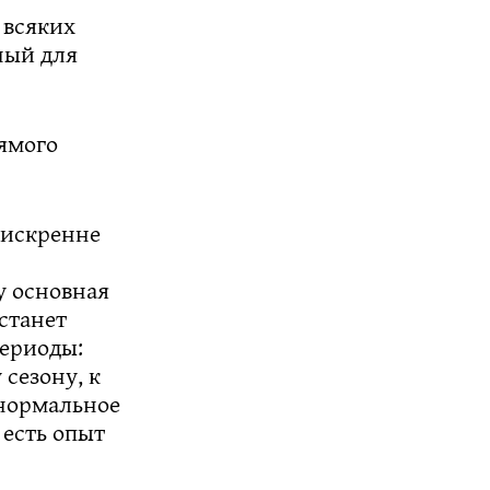
 всяких
ный для
рямого
 искренне
у основная
 станет
периоды:
сезону, к
 нормальное
 есть опыт