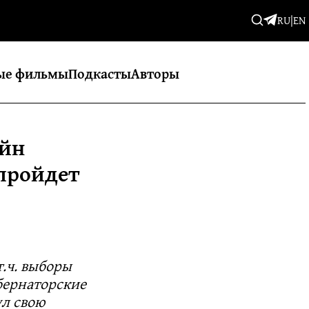
RU
|
EN
ые фильмы
Подкасты
Авторы
йн
 пройдет
т.ч. выборы
убернаторские
л свою