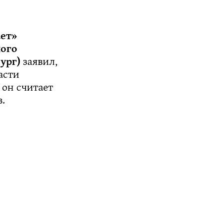
ет»
ого
бург)
заявил,
асти
 он считает
в.