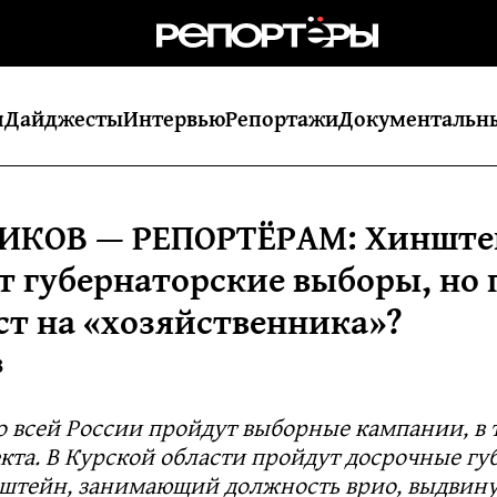
я
Дайджесты
Интервью
Репортажи
Документальн
ИКОВ — РЕПОРТЁРАМ: Хинште
т губернаторские выборы, но
ест на «хозяйственника»?
8
о всей России пройдут выборные кампании, в 
екта. В Курской области пройдут досрочные г
штейн, занимающий должность врио, выдвину