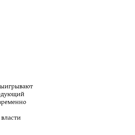
 выигрывают
ледующий
 временно
 власти