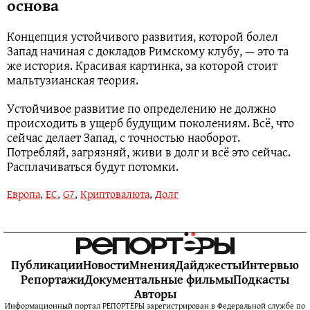
основа
Концепция устойчивого развития, которой болел
Запад начиная с докладов Римскому клубу, — это та
же история. Красивая картинка, за которой стоит
мальтузианская теория.
Устойчивое развитие по определению не должно
происходить в ущерб будущим поколениям. Всё, что
сейчас делает Запад, с точностью наоборот.
Потребляй, загрязняй, живи в долг и всё это сейчас.
Расплачиваться будут потомки.
Европа
,
ЕС
,
G7
,
Криптовалюта
,
Долг
Публикации
Новости
Мнения
Дайджесты
Интервью
Репортажи
Документальные фильмы
Подкасты
Авторы
Информационный портал РЕПОРТЁРЫ зарегистрирован в Федеральной службе по