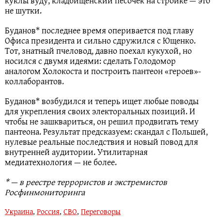
куклы вуду, кладбищенский песочек на стройке — это
не шутки.
Буданов* последнее время оперивается под главу
Офиса президента и сильно сдружился с Ющенко.
Тот, знатный пчеловод, давно поехал кукухой, но
носился с двумя идеями: сделать Голодомор
аналогом Холокоста и построить пантеон «героев»-
коллаборантов.
Буданов* возбудился и теперь ищет любые поводы
для укрепления своих электоральных позиций. И
чтобы не зашквариться, он решил продвигать тему
пантеона. Результат предсказуем: скандал с Польшей,
нулевые реальные последствия и новый повод для
внутренней аудитории. Утилитарная
медиатехнология — не более.
* — в реестре террористов и экстремистов
Росфинмониторинга
Украина
,
Россия
,
СВО
,
Переговоры