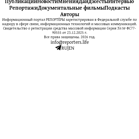
Публикации
Новости
Мнения
Дайджесты
Интервью
Репортажи
Документальные фильмы
Подкасты
Авторы
Информационный портал РЕПОРТЁРЫ зарегистрирован в Федеральной службе по
надзору в сфере связи, информационных технологий и массовых коммуникаций.
Свидетельство о регистрации средства массовой информации Серия Эл № ФС77-
90555 от 23.12.2025 г.
Все права защищены. 2026 год.
info@reporters.life
RU
|
EN