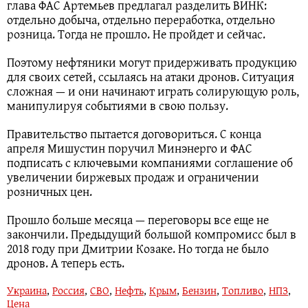
глава ФАС Артемьев предлагал разделить ВИНК:
отдельно добыча, отдельно переработка, отдельно
розница. Тогда не прошло. Не пройдет и сейчас.
Поэтому нефтяники могут придерживать продукцию
для своих сетей, ссылаясь на атаки дронов. Ситуация
сложная — и они начинают играть солирующую роль,
манипулируя событиями в свою пользу.
Правительство пытается договориться. С конца
апреля Мишустин поручил Минэнерго и ФАС
подписать с ключевыми компаниями соглашение об
увеличении биржевых продаж и ограничении
розничных цен.
Прошло больше месяца — переговоры все еще не
закончили. Предыдущий большой компромисс был в
2018 году при Дмитрии Козаке. Но тогда не было
дронов. А теперь есть.
Украина
,
Россия
,
СВО
,
Нефть
,
Крым
,
Бензин
,
Топливо
,
НПЗ
,
Цена