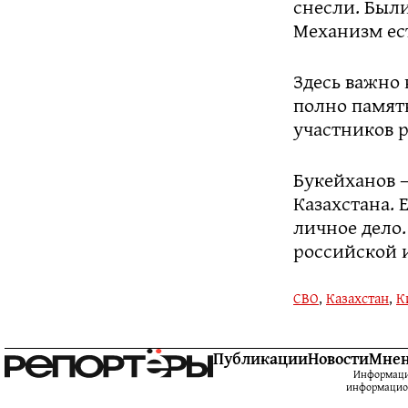
снесли. Были
Механизм ес
Здесь важно 
полно памятн
участников р
Букейханов 
Казахстана. 
личное дело
российской 
СВО
,
Казахстан
,
К
Публикации
Новости
Мне
Информацио
информацион