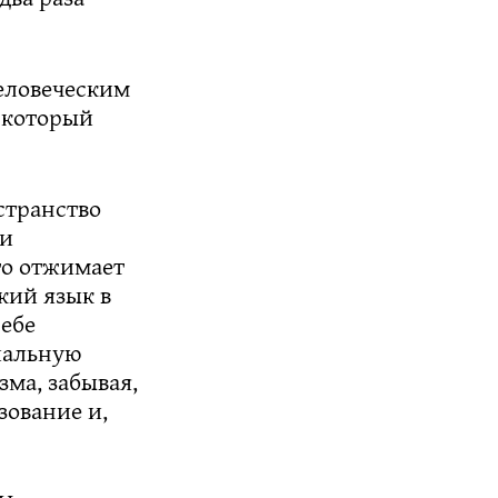
еловеческим
 который
странство
ои
то отжимает
кий язык в
себе
иальную
ма, забывая,
зование и,