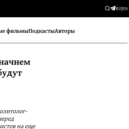
RU
|
EN
ые фильмы
Подкасты
Авторы
 начнем
будут
олитолог-
перед
истов на еще