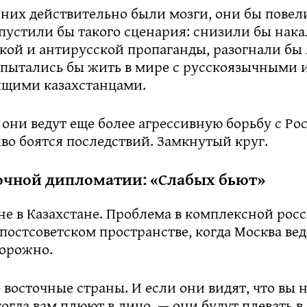
 них действительно были мозги, они бы повели
пустили бы такого сценария: снизили бы нака
кой и антирусской пропаганды, разогнали бы
опытались бы жить в мире с русскоязычными 
щими казахстанцами.
 они ведут еще более агрессивную борьбу с Ро
во боятся последствий. Замкнутый круг.
очной дипломатии: «Слабых бьют»
не в Казахстане. Проблема в комплексной рос
постсоветском пространстве, когда Москва вед
орожно.
 восточные страны. И если они видят, что вы 
когда вам плюют в лицо, — они будут плевать в 