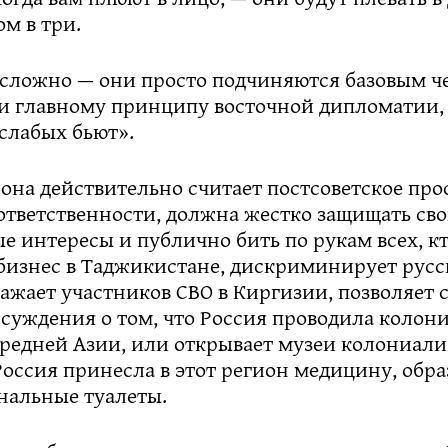
ом в три.
 сложно — они просто подчиняются базовым ч
и главному принципу восточной дипломатии,
слабых бьют».
 она действительно считает постсоветское про
ответственности, должна жестко защищать св
е интересы и публично бить по рукам всех, к
бизнес в Таджикистане, дискриминирует русс
сажает участников СВО в Киргизии, позволяет 
ссуждения о том, что Россия проводила колон
редней Азии, или открывает музеи колониализ
оссия принесла в этот регион медицину, обра
нальные туалеты.