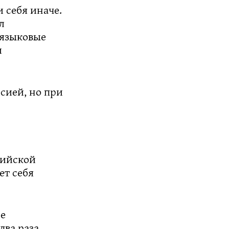
 себя иначе.
л
 языковые
и
ссией, но при
сийской
ет себя
не
два раза