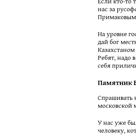
Если кто-то 
нас за русоф
Примаковым,
На уровне го
дай бог мест
Казахстаном 
Ребят, надо 
себя прилич
Памятник Б
Спрашивать н
московской 
У нас уже б
человеку, ко