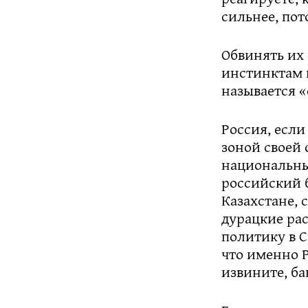
сильнее, пот
Обвинять их
инстинктам 
называется «
Россия, если
зоной своей 
национальны
российский 
Казахстане, 
дурацкие ра
политику в С
что именно Р
извините, ба