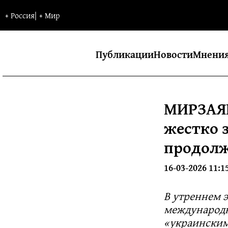
+
Россия
|
+
Мир
Публикации
Новости
Мнени
МИРЗАЯН
жестко 
продолж
16-03-2026 11:1
В утреннем 
международн
«украинским