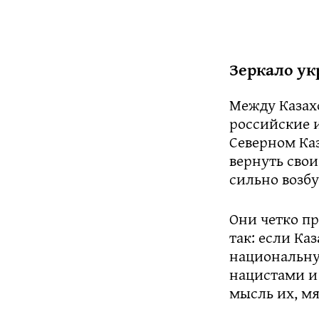
Зеркало ук
Между Казахс
российские и
Северном Каз
вернуть свои
сильно возбу
Они четко п
так: если Ка
национальну
нацистами и 
мысль их, мя