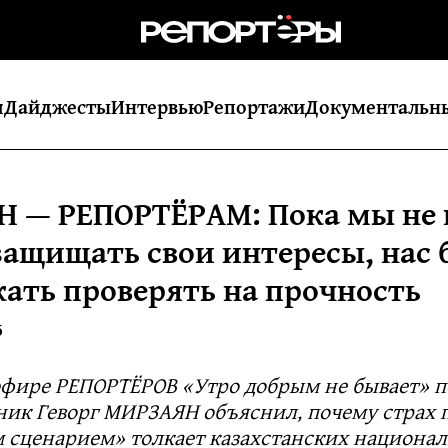
я
Дайджесты
Интервью
Репортажи
Документальн
 — РЕПОРТЁРАМ: Пока мы не
защищать свои интересы, нас 
ать проверять на прочность
5
эфире РЕПОРТЁРОВ «Утро добрым не бывает» п
ик Геворг МИРЗАЯН объяснил, почему страх 
 сценарием» толкает казахстанских национал