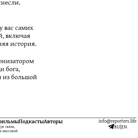
снесли.
у вас самих
й, включая
няя история.
лонизатором
и бога,
и из большой
фильмы
Подкасты
Авторы
info@reporters.life
RU
|
EN
ре связи,
а массовой