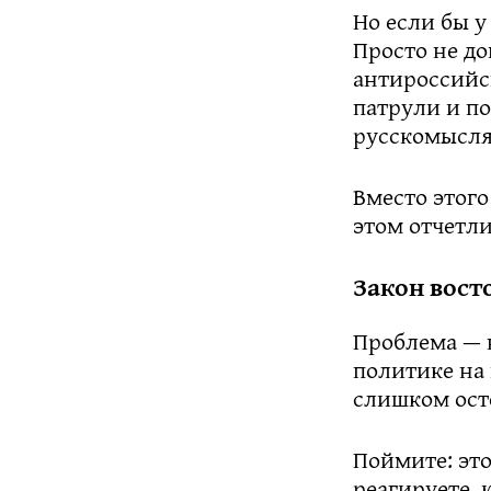
Но если бы у
Просто не до
антироссийс
патрули и п
русскомысля
Вместо этого
этом отчетли
Закон вост
Проблема — 
политике на 
слишком ост
Поймите: это
реагируете, 