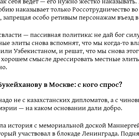
так себя ведет — его нужно жестко наказывать. 
обию наказывает только Россотрудничество во 
 запрещая особо ретивым персонажам въезд в
свласти — пассивная политика: не дай бог силу
ные элиты снова вспомнят, что мы когда-то вл
или Узбекистаном, и решат, что мы снова этог
в хорошем смысле дрессировать местные элиты
но.
укейханову в Москве: с кого спрос?
адо не с казахстанских дипломатов, а с чино
мэрии — на каком основании дали добро.
ыла история с мемориальной доской Маннерге
торый участвовал в блокаде Ленинграда. Подн