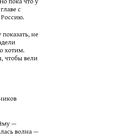
Но пока что у
главе с
 Россию.
 показать, не
адели
о хотим.
, чтобы вели
вников
йму —
ялась волна —