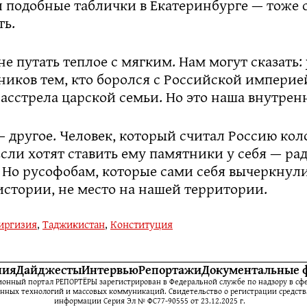
 подобные таблички в Екатеринбурге — тоже 
ть.
не путать теплое с мягким. Нам могут сказать: 
иков тем, кто боролся с Российской империе
асстрела царской семьи. Но это наша внутрен
— другое. Человек, который считал Россию ко
Если хотят ставить ему памятники у себя — рад
. Но русофобам, которые сами себя вычеркнул
истории, не место на нашей территории.
иргизия
,
Таджикистан
,
Конституция
ния
Дайджесты
Интервью
Репортажи
Документальные 
нный портал РЕПОРТЁРЫ зарегистрирован в Федеральной службе по надзору в сфе
ных технологий и массовых коммуникаций. Свидетельство о регистрации средств
информации Серия Эл № ФС77-90555 от 23.12.2025 г.