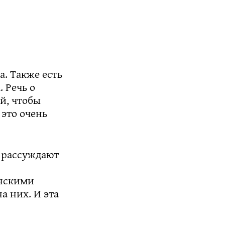
. Также есть
 Речь о
й, чтобы
 это очень
И рассуждают
инскими
а них. И эта