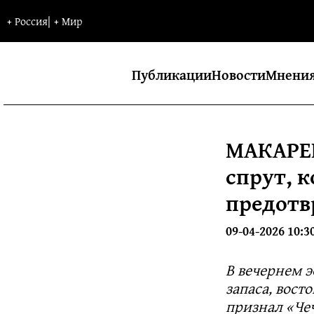
+
Россия
|
+
Мир
Публикации
Новости
Мнени
МАКАРЕН
спрут, 
предотв
09-04-2026 10:3
В вечернем 
запаса, вост
признал «Че