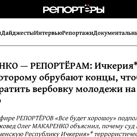
я
Дайджесты
Интервью
Репортажи
Документальн
КО — РЕПОРТЁРАМ: Ичкерия*
которому обрубают концы, чт
ратить вербовку молодежи на
0
эфире РЕПОРТЁРОВ «Все будет хорошоу» подпо
оковед Олег МАКАРЕНКО объяснил, почему суд 
ченскую Республику Ичкерия»* террористиче