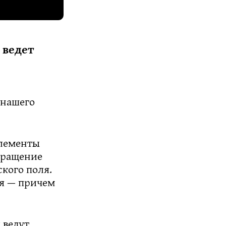
 ведет
 нашего
элементы
звращение
кого поля.
ся — причем
 ведут