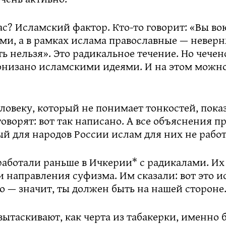
с? Исламский фактор. Кто-то говорит: «Вы во
ми, а в рамках ислама православные — неверн
ть нельзя». Это радикальное течение. Но чечен
онизано исламскими идеями. И на этом можно
ловеку, который не понимает тонкостей, пока
говорят: вот так написано. А все объяснения п
й для народов России ислам для них не работ
работали раньше в Ичкерии* с радикалами. Их
 направления суфизма. Им сказали: вот это и
то — значит, ты должен быть на нашей стороне
вытаскивают, как черта из табакерки, именно