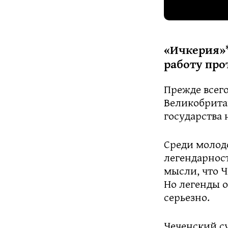
«Ичкерия»*
работу про
Прежде всего
Великобрита
государства 
Среди молод
легендарност
мысли, что Ч
Но легенды о
серьезно.
Чеченский с