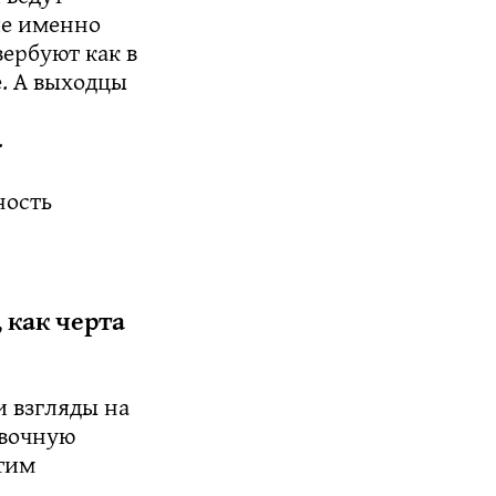
ие именно
ербуют как в
е. А выходцы
.
ность
 как черта
и взгляды на
овочную
этим