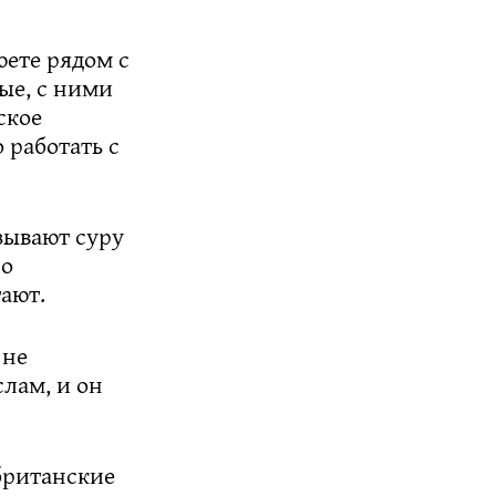
юете рядом с
ые, с ними
ское
 работать с
зывают суру
ро
ают.
 не
слам, и он
.
 британские