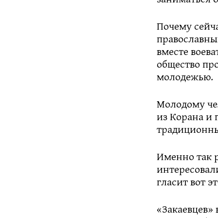
Почему сейча
православны
вместе воева
общество пр
молодежью.
Молодому че
из Корана и 
традиционны
Именно так 
интересовали
гласит вот э
«Закаевцев» 