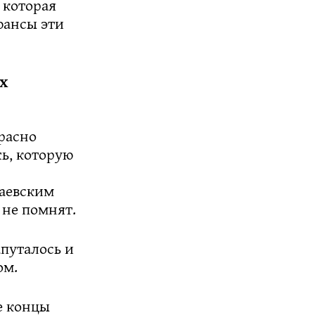
 которая
юансы эти
х
расно
ь, которую
каевским
 не помнят.
апуталось и
ом.
е концы