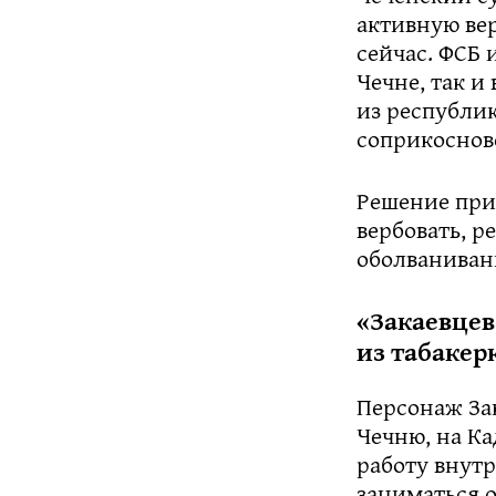
активную ве
сейчас. ФСБ
Чечне, так и
из республик
соприкоснове
Решение при
вербовать, р
оболваниван
«Закаевцев
из табакер
Персонаж Зак
Чечню, на Ка
работу внутр
заниматься о