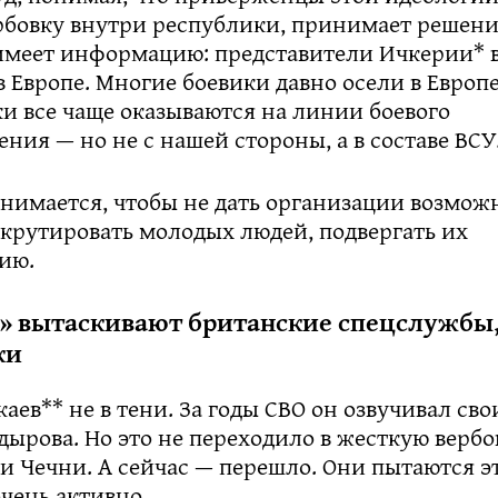
рбовку внутри республики, принимает решен
 имеет информацию: представители Ичкерии* в
 в Европе. Многие боевики давно осели в Европ
и все чаще оказываются на линии боевого
ния — но не с нашей стороны, а в составе ВСУ
нимается, чтобы не дать организации возмож
екрутировать молодых людей, подвергать их
ию.
» вытаскивают британские спецслужбы,
ки
аев** не в тени. За годы СВО он озвучивал сво
дырова. Но это не переходило в жесткую верб
и Чечни. А сейчас — перешло. Они пытаются 
чень активно.