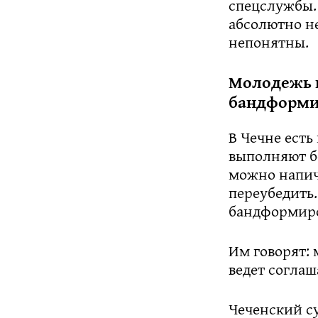
спецслужбы.
абсолютно н
непонятны.
Молодежь н
бандформи
В Чечне есть
выполняют бо
можно напич
переубедить.
бандформиро
Им говорят: 
ведет согла
Чеченский с