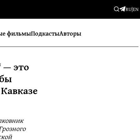
RU
|
EN
ые фильмы
Подкасты
Авторы
 — это
обы
 Кавказе
лковник
Грозного
ской