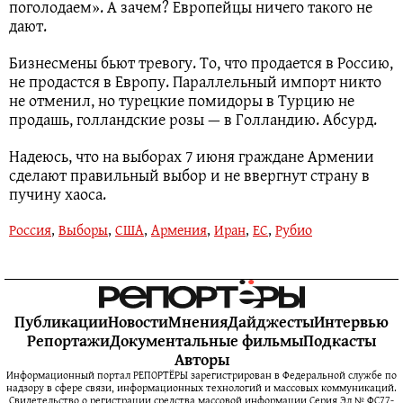
поголодаем». А зачем? Европейцы ничего такого не
дают.
Бизнесмены бьют тревогу. То, что продается в Россию,
не продастся в Европу. Параллельный импорт никто
не отменил, но турецкие помидоры в Турцию не
продашь, голландские розы — в Голландию. Абсурд.
Надеюсь, что на выборах 7 июня граждане Армении
сделают правильный выбор и не ввергнут страну в
пучину хаоса.
Россия
,
Выборы
,
США
,
Армения
,
Иран
,
ЕС
,
Рубио
Публикации
Новости
Мнения
Дайджесты
Интервью
Репортажи
Документальные фильмы
Подкасты
Авторы
Информационный портал РЕПОРТЁРЫ зарегистрирован в Федеральной службе по
надзору в сфере связи, информационных технологий и массовых коммуникаций.
Свидетельство о регистрации средства массовой информации Серия Эл № ФС77-