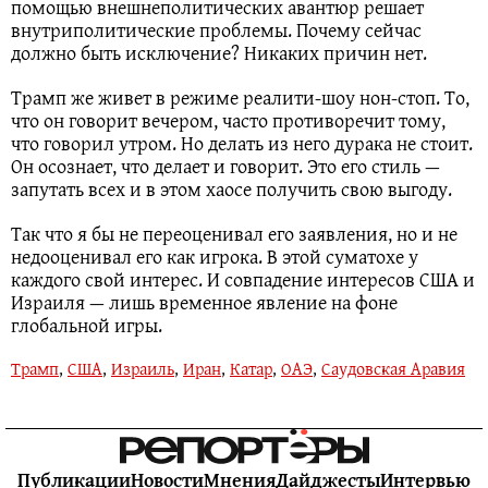
помощью внешнеполитических авантюр решает
внутриполитические проблемы. Почему сейчас
должно быть исключение? Никаких причин нет.
Трамп же живет в режиме реалити-шоу нон-стоп. То,
что он говорит вечером, часто противоречит тому,
что говорил утром. Но делать из него дурака не стоит.
Он осознает, что делает и говорит. Это его стиль —
запутать всех и в этом хаосе получить свою выгоду.
Так что я бы не переоценивал его заявления, но и не
недооценивал его как игрока. В этой суматохе у
каждого свой интерес. И совпадение интересов США и
Израиля — лишь временное явление на фоне
глобальной игры.
Трамп
,
США
,
Израиль
,
Иран
,
Катар
,
ОАЭ
,
Саудовская Аравия
Публикации
Новости
Мнения
Дайджесты
Интервью