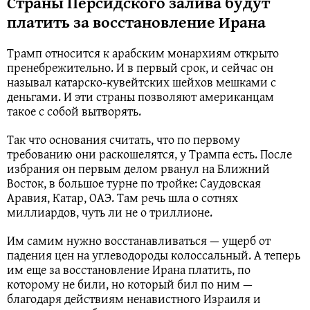
Страны Персидского залива будут
платить за восстановление Ирана
Трамп относится к арабским монархиям открыто
пренебрежительно. И в первый срок, и сейчас он
называл катарско-кувейтских шейхов мешками с
деньгами. И эти страны позволяют американцам
такое с собой вытворять.
Так что основания считать, что по первому
требованию они раскошелятся, у Трампа есть. После
избрания он первым делом рванул на Ближний
Восток, в большое турне по тройке: Саудовская
Аравия, Катар, ОАЭ. Там речь шла о сотнях
миллиардов, чуть ли не о триллионе.
Им самим нужно восстанавливаться — ущерб от
падения цен на углеводороды колоссальный. А теперь
им еще за восстановление Ирана платить, по
которому не били, но который бил по ним —
благодаря действиям ненавистного Израиля и