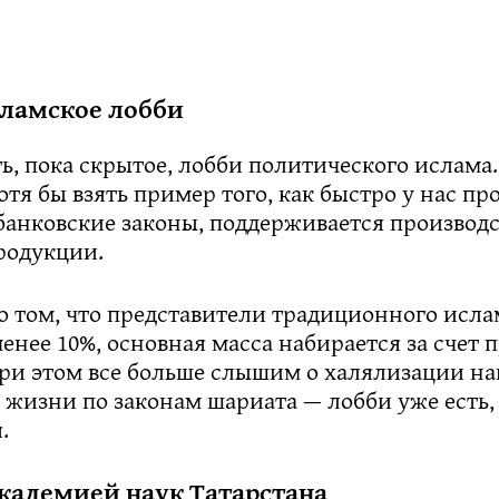
сламское лобби
ть, пока скрытое, лобби политического ислама
тя бы взять пример того, как быстро у нас пр
банковские законы, поддерживается производ
родукции.
о том, что представители традиционного исла
енее 10%, основная масса набирается за счет
При этом все больше слышим о халялизации н
жизни по законам шариата — лобби уже есть, 
.
кадемией наук Татарстана