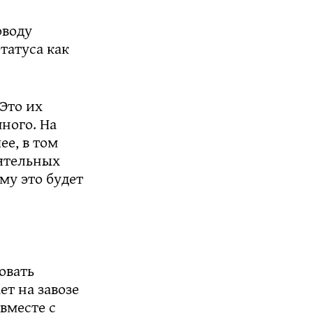
оводу
татуса как
Это их
ного. На
е, в том
ятельных
му это будет
овать
ет на завозе
вместе с