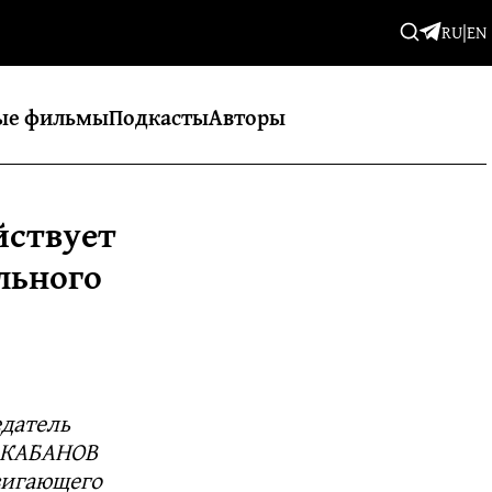
RU
|
EN
ые фильмы
Подкасты
Авторы
йствует
льного
едатель
 КАБАНОВ
вигающего