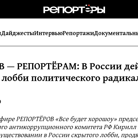
я
Дайджесты
Интервью
Репортажи
Документальн
 — РЕПОРТЁРАМ: В России де
 лобби политического радика
0
эфире РЕПОРТЁРОВ «Все будет хорошоу» предс
го антикоррупционного комитета РФ Кирилл
существовании в России скрытого лобби, прод