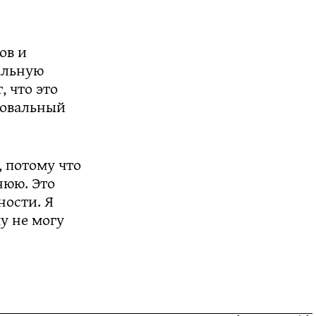
ов и
альную
 что это
ровальный
, потому что
нюю. Это
ности. Я
у не могу