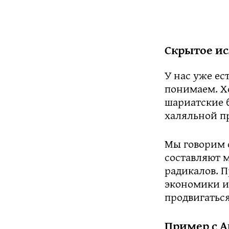
Скрытое и
У нас уже ес
понимаем. Хо
шариатские 
халяльной п
Мы говорим 
составляют м
радикалов. 
экономики и 
продвигаться
Пример с А