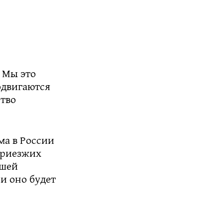
. Мы это
одвигаются
ство
ма в России
 приезжих
ашей
и оно будет