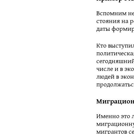
Вспомним не
стояния на р
даты формир
Кто выступил
политическа
сегодняшний
числе и в э
людей в экон
продолжатьс
Миграционн
Именно это 
миграционную
мигрантов се