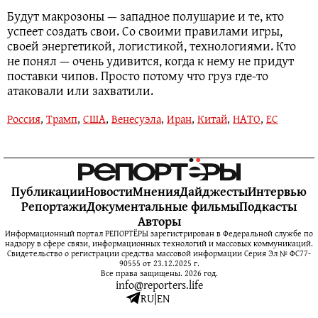
Будут макрозоны — западное полушарие и те, кто
успеет создать свои. Со своими правилами игры,
своей энергетикой, логистикой, технологиями. Кто
не понял — очень удивится, когда к нему не придут
поставки чипов. Просто потому что груз где-то
атаковали или захватили.
Россия
,
Трамп
,
США
,
Венесуэла
,
Иран
,
Китай
,
НАТО
,
ЕС
Публикации
Новости
Мнения
Дайджесты
Интервью
Репортажи
Документальные фильмы
Подкасты
Авторы
Информационный портал РЕПОРТЁРЫ зарегистрирован в Федеральной службе по
надзору в сфере связи, информационных технологий и массовых коммуникаций.
Свидетельство о регистрации средства массовой информации Серия Эл № ФС77-
90555 от 23.12.2025 г.
Все права защищены. 2026 год.
info@reporters.life
RU
|
EN