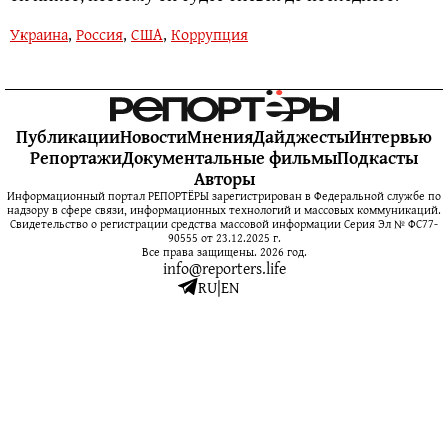
Украина
,
Россия
,
США
,
Коррупция
Публикации
Новости
Мнения
Дайджесты
Интервью
Репортажи
Документальные фильмы
Подкасты
Авторы
Информационный портал РЕПОРТЁРЫ зарегистрирован в Федеральной службе по
надзору в сфере связи, информационных технологий и массовых коммуникаций.
Свидетельство о регистрации средства массовой информации Серия Эл № ФС77-
90555 от 23.12.2025 г.
Все права защищены. 2026 год.
info@reporters.life
RU
|
EN