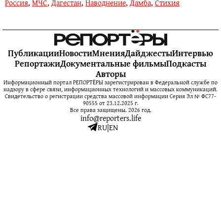
Россия
,
МЧС
,
Дагестан
,
Наводнение
,
Дамба
,
Стихия
Публикации
Новости
Мнения
Дайджесты
Интервью
Репортажи
Документальные фильмы
Подкасты
Авторы
Информационный портал РЕПОРТЁРЫ зарегистрирован в Федеральной службе по
надзору в сфере связи, информационных технологий и массовых коммуникаций.
Свидетельство о регистрации средства массовой информации Серия Эл № ФС77-
90555 от 23.12.2025 г.
Все права защищены. 2026 год.
info@reporters.life
RU
|
EN