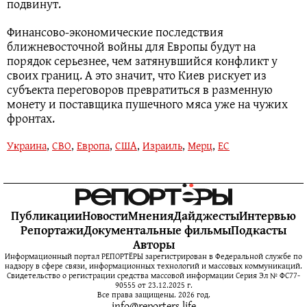
подвинут.
Финансово-экономические последствия
ближневосточной войны для Европы будут на
порядок серьезнее, чем затянувшийся конфликт у
своих границ. А это значит, что Киев рискует из
субъекта переговоров превратиться в разменную
монету и поставщика пушечного мяса уже на чужих
фронтах.
Украина
,
СВО
,
Европа
,
США
,
Израиль
,
Мерц
,
ЕС
Публикации
Новости
Мнения
Дайджесты
Интервью
Репортажи
Документальные фильмы
Подкасты
Авторы
Информационный портал РЕПОРТЁРЫ зарегистрирован в Федеральной службе по
надзору в сфере связи, информационных технологий и массовых коммуникаций.
Свидетельство о регистрации средства массовой информации Серия Эл № ФС77-
90555 от 23.12.2025 г.
Все права защищены. 2026 год.
info@reporters.life