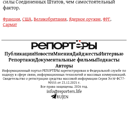
силы Соединенных Штатов, чем самостоятельный
фактор.
Франция
,
США
,
Великобритания
,
Ядерное оружие
,
ФРГ
,
Сармат
Публикации
Новости
Мнения
Дайджесты
Интервью
Репортажи
Документальные фильмы
Подкасты
Авторы
Информационный портал РЕПОРТЁРЫ зарегистрирован в Федеральной службе по
надзору в сфере связи, информационных технологий и массовых коммуникаций.
Свидетельство о регистрации средства массовой информации Серия Эл № ФС77-
90555 от 23.12.2025 г.
Все права защищены. 2026 год.
info@reporters.life
RU
|
EN