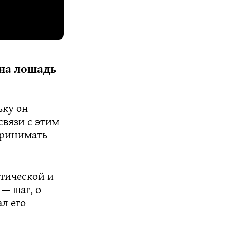
 на лошадь
ьку он
связи с этим
принимать
итической и
— шаг, о
л его