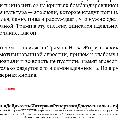
 и приносить ее на крыльях бомбардировщиков
 культура — это люди, которые кладут ноги на
ья, банку пива и рассуждают, что нужно сдел
аной. Трамп в эту систему вписался идеально
 такие, как он.
 чем-то похож на Трампа. Но за Жириновски
мотивированной агрессии, причем к слабому 
ознали и во власть не пустили. Трамп агресси
олько раздутое эго и самонадеянность. Но в р
дерная кнопка.
н
,
Байден
ния
Дайджесты
Интервью
Репортажи
Документальные 
нный портал РЕПОРТЁРЫ зарегистрирован в Федеральной службе по надзору в сфе
ных технологий и массовых коммуникаций. Свидетельство о регистрации средств
информации Серия Эл № ФС77-90555 от 23.12.2025 г.