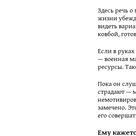
Здесь речь о
жизни убежд
видеть вариа
ковбой, гото
Если в руках
— военная м
ресурсы. Так
Пока он слуш
страдают — 
немотивиров
замечено. Эт
его соверша
Ему кажетс