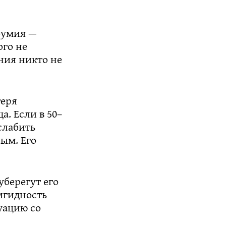
оумия —
ого не
ния никто не
теря
. Если в 50–
ослабить
ным. Его
уберегут его
игидность
туацию со