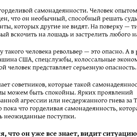
 горделивой самонадеянности. Человек опытом
ен, что он необычный, способный решать судь
нты, которых другие не видят. На поверку — 
вый вскочить на лошадь и застрелить любого н
 у такого человека револьвер — это опасно. А в
ашина США, спецслужбы, колоссальные эконо
ой человек представляет серьезную опасность.
ает советников, которые такой самонадеянно
мы можем быть спокойны. Ярких проявлений
анной агрессии или несдержанного гнева за 
о пока что горделивая самонадеянность, котор
ть неожиданные поступки.
я, что он уже все знает, видит ситуацию