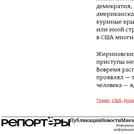
демократия,
американская
куриные крыл
или иной стр
в США многие
Жириновский
приступы не
Вовремя расп
проявлял — т
человека — я
Трамп
,
США
,
Ира
Публикации
Новости
Мне
Информацио
информацион