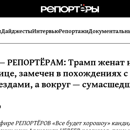
я
Дайджесты
Интервью
Репортажи
Документальн
— РЕПОРТЁРАМ: Трамп женат 
ице, замечен в похождениях с
ездами, а вокруг — сумасшед
0
эфире РЕПОРТЁРОВ «Все будет хорошоу» канди