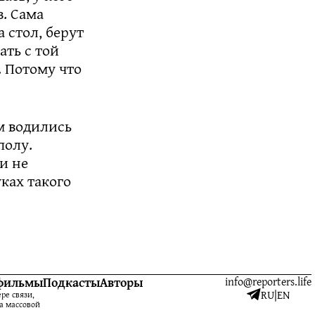
. Сама
 стол, берут
ать с той
. Потому что
м водились
полу.
и не
уках такого
фильмы
Подкасты
Авторы
info@reporters.life
RU
|
EN
ре связи,
а массовой