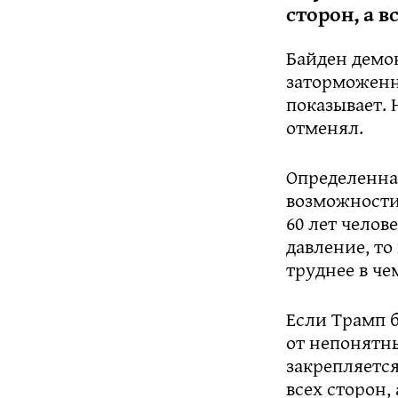
сторон, а 
Байден демо
заторможенно
показывает. 
отменял.
Определенная
возможности
60 лет челов
давление, то
труднее в че
Если Трамп б
от непонятн
закрепляется
всех сторон,