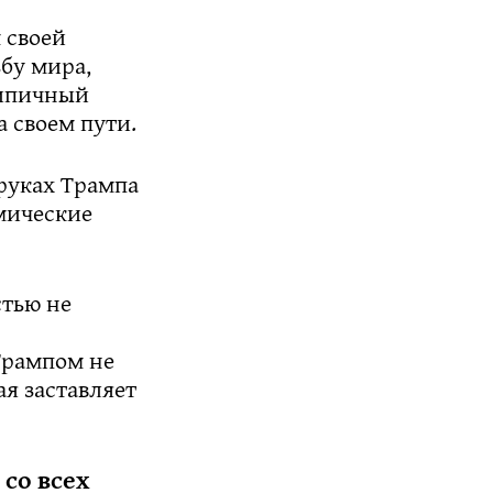
 своей
бу мира,
типичный
а своем пути.
 руках Трампа
мические
стью не
Трампом не
ая заставляет
 со всех