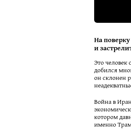
На поверку
и застрели
Это человек 
добился мног
он склонен 
неадекватны
Война в Иран
экономическо
котором давн
именно Трам