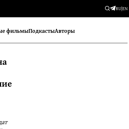
RU
|
EN
ые фильмы
Подкасты
Авторы
на
шие
дат