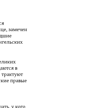
ся
це, замечен
едшие
ангельских
великих
аются в
и трактуют
ские правые
ать, у кого