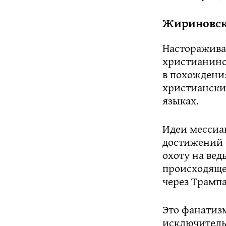
Жириновск
Насторажива
христианином
в похождени
христианские
языках.
Идеи мессиа
достижений —
охоту на вед
происходяще
через Трампа
Это фанатиз
исключительн