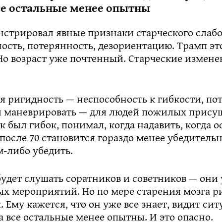
все остальные менее опытны
нстрировал явные признаки старческого слаб
сть, потерянность, дезориентацию. Трамп эт
Но возраст уже почтенный. Старческие измене
 ригидность — неспособность к гибкости, по
 маневрировать — для людей пожилых присуща
ек был гибок, понимал, когда надавить, когда 
 после 70 становится гораздо менее убедитель
м-либо убедить.
удет слушать соратников и советников — они 
ых мероприятий. Но по мере старения мозга р
. Ему кажется, что он уже все знает, видит си
 а все остальные менее опытны. И это опасно.