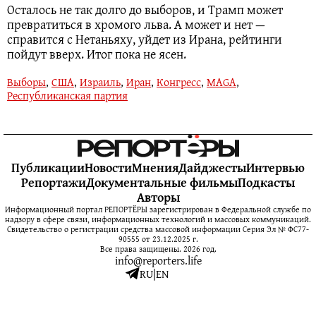
Осталось не так долго до выборов, и Трамп может
превратиться в хромого льва. А может и нет —
справится с Нетаньяху, уйдет из Ирана, рейтинги
пойдут вверх. Итог пока не ясен.
Выборы
,
США
,
Израиль
,
Иран
,
Конгресс
,
MAGA
,
Республиканская партия
Публикации
Новости
Мнения
Дайджесты
Интервью
Репортажи
Документальные фильмы
Подкасты
Авторы
Информационный портал РЕПОРТЁРЫ зарегистрирован в Федеральной службе по
надзору в сфере связи, информационных технологий и массовых коммуникаций.
Свидетельство о регистрации средства массовой информации Серия Эл № ФС77-
90555 от 23.12.2025 г.
Все права защищены. 2026 год.
info@reporters.life
RU
|
EN